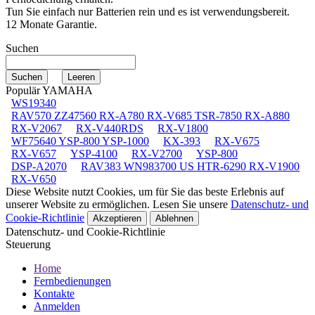
Tun Sie einfach nur Batterien rein und es ist verwendungsbereit.
12 Monate Garantie.
Suchen
Populär YAMAHA
WS19340
RAV570 ZZ47560 RX-A780 RX-V685 TSR-7850 RX-A880
RX-V2067
RX-V440RDS
RX-V1800
WF75640 YSP-800 YSP-1000
KX-393
RX-V675
RX-V657
YSP-4100
RX-V2700
YSP-800
DSP-A2070
RAV383 WN983700 US HTR-6290 RX-V1900
RX-V650
Diese Website nutzt Cookies, um für Sie das beste Erlebnis auf
unserer Website zu ermöglichen. Lesen Sie unsere
Datenschutz- und
Cookie-Richtlinie
Akzeptieren
Ablehnen
Datenschutz- und Cookie-Richtlinie
Steuerung
Home
Fernbedienungen
Kontakte
Anmelden