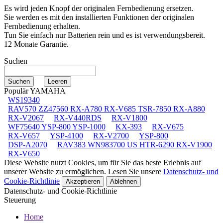
Es wird jeden Knopf der originalen Fernbedienung ersetzen.
Sie werden es mit den installierten Funktionen der originalen
Fernbedienung erhalten.
Tun Sie einfach nur Batterien rein und es ist verwendungsbereit.
12 Monate Garantie.
Suchen
Populär YAMAHA
WS19340
RAV570 ZZ47560 RX-A780 RX-V685 TSR-7850 RX-A880
RX-V2067
RX-V440RDS
RX-V1800
WF75640 YSP-800 YSP-1000
KX-393
RX-V675
RX-V657
YSP-4100
RX-V2700
YSP-800
DSP-A2070
RAV383 WN983700 US HTR-6290 RX-V1900
RX-V650
Diese Website nutzt Cookies, um für Sie das beste Erlebnis auf
unserer Website zu ermöglichen. Lesen Sie unsere
Datenschutz- und
Cookie-Richtlinie
Akzeptieren
Ablehnen
Datenschutz- und Cookie-Richtlinie
Steuerung
Home