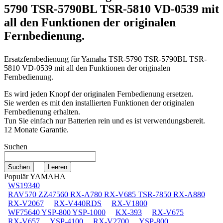
5790 TSR-5790BL TSR-5810 VD-0539
mit
all den Funktionen der originalen
Fernbedienung.
Ersatzfernbedienung für
Yamaha TSR-5790 TSR-5790BL TSR-
5810 VD-0539
mit all den Funktionen der originalen
Fernbedienung.
Es wird jeden Knopf der originalen Fernbedienung ersetzen.
Sie werden es mit den installierten Funktionen der originalen
Fernbedienung erhalten.
Tun Sie einfach nur Batterien rein und es ist verwendungsbereit.
12 Monate Garantie.
Suchen
Populär YAMAHA
WS19340
RAV570 ZZ47560 RX-A780 RX-V685 TSR-7850 RX-A880
RX-V2067
RX-V440RDS
RX-V1800
WF75640 YSP-800 YSP-1000
KX-393
RX-V675
RX-V657
YSP-4100
RX-V2700
YSP-800