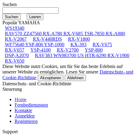
Suchen
Populär YAMAHA
WS19340
RAV570 ZZ47560 RX-A780 RX-V685 TSR-7850 RX-A880
RX-V2067
RX-V440RDS
RX-V1800
WF75640 YSP-800 YSP-1000
KX-393
RX-V675
RX-V657
YSP-4100
RX-V2700
YSP-800
DSP-A2070
RAV383 WN983700 US HTR-6290 RX-V1900
RX-V650
Diese Website nutzt Cookies, um für Sie das beste Erlebnis auf
unserer Website zu ermöglichen. Lesen Sie unsere
Datenschutz- und
Cookie-Richtlinie
Akzeptieren
Ablehnen
Datenschutz- und Cookie-Richtlinie
Steuerung
Home
Fernbedienungen
Kontakte
Anmelden
Registrieren
Support