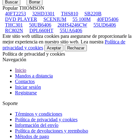
Popular THOMSON
40FT2253
32HD3301
THS810
SB220B
DVD PLAYER
SCENIUM
55 100M
40FD5406
THC301
50UB6406
26HS4246CW
55UD6406
RC802N
DPL660HT
55UA6406
Este sitio web utiliza cookies para asegurarse de proporcionarle la
mejor experiencia en nuestro sitio web. Lea nuestra
Política de
privacidad y cookies
Aceptar
Rechazar
Política de privacidad y cookies
Navegación
Inicio
Mandos a distancia
Contactos
Iniciar sesión
Registrarse
Soporte
Términos y condiciones
Política de privacidad y cookies
Información del envío
Política de devoluciones y reembolso
Métodos de pago