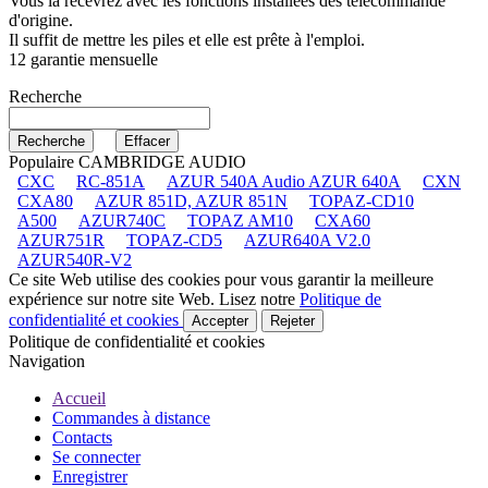
Vous la recevrez avec les fonctions installées des télécommande
d'origine.
Il suffit de mettre les piles et elle est prête à l'emploi.
12 garantie mensuelle
Recherche
Populaire CAMBRIDGE AUDIO
CXC
RC-851A
AZUR 540A Audio AZUR 640A
CXN
CXA80
AZUR 851D, AZUR 851N
TOPAZ-CD10
A500
AZUR740C
TOPAZ AM10
CXA60
AZUR751R
TOPAZ-CD5
AZUR640A V2.0
AZUR540R-V2
Ce site Web utilise des cookies pour vous garantir la meilleure
expérience sur notre site Web. Lisez notre
Politique de
confidentialité et cookies
Accepter
Rejeter
Politique de confidentialité et cookies
Navigation
Accueil
Commandes à distance
Contacts
Se connecter
Enregistrer