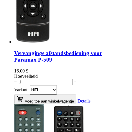
Vervangings afstandsbediening voor
Paramax P-509
16.00
$
Hoeveelheid
−
+
Variant:
Details
Voeg toe aan winkelwagentje