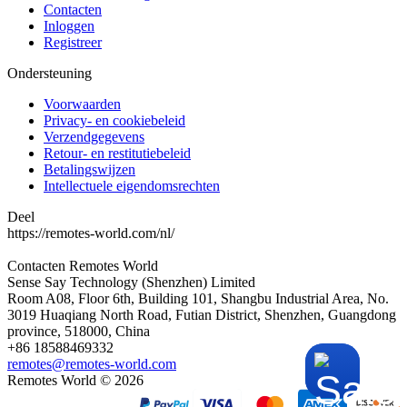
Contacten
Inloggen
Registreer
Ondersteuning
Voorwaarden
Privacy- en cookiebeleid
Verzendgegevens
Retour- en restitutiebeleid
Betalingswijzen
Intellectuele eigendomsrechten
Deel
https://remotes-world.com/nl/
Contacten
Remotes World
Sense Say Technology (Shenzhen) Limited
Room A08, Floor 6th, Building 101, Shangbu Industrial Area, No.
3019 Huaqiang North Road, Futian District, Shenzhen, Guangdong
province, 518000, China
+86 18588469332
remotes@remotes-world.com
Remotes World ©
2026