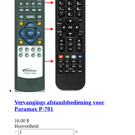
Vervangings afstandsbediening voor
Paramax P-701
16.00
$
Hoeveelheid
−
+