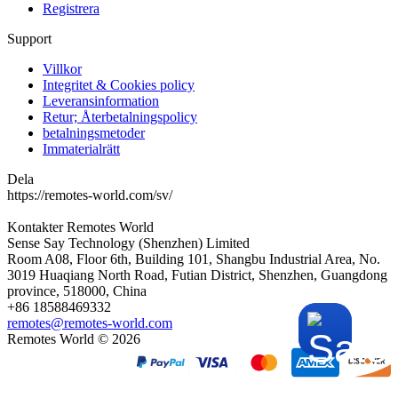
Registrera
Support
Villkor
Integritet & Cookies policy
Leveransinformation
Retur; Återbetalningspolicy
betalningsmetoder
Immaterialrätt
Dela
https://remotes-world.com/sv/
Kontakter
Remotes World
Sense Say Technology (Shenzhen) Limited
Room A08, Floor 6th, Building 101, Shangbu Industrial Area, No.
3019 Huaqiang North Road, Futian District, Shenzhen, Guangdong
province, 518000, China
+86 18588469332
remotes@remotes-world.com
Remotes World ©
2026