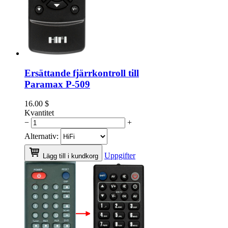
Ersättande fjärrkontroll till
Paramax P-509
16.00
$
Kvantitet
−
+
Alternativ:
Uppgifter
Lägg till i kundkorg