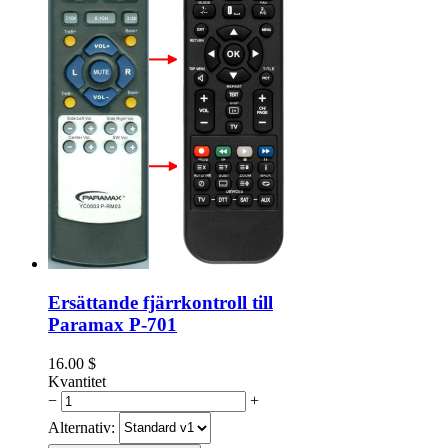
Ersättande fjärrkontroll till
Paramax P-701
16.00
$
Kvantitet
−
+
Alternativ: