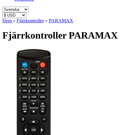
Hem
»
Fjärrkontroller
»
PARAMAX
Fjärrkontroller PARAMAX