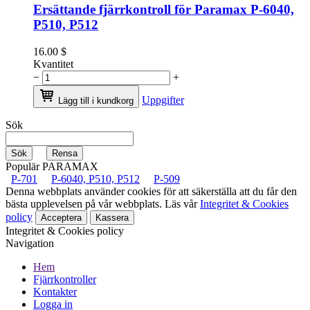
Ersättande fjärrkontroll för Paramax P-6040,
P510, P512
16.00
$
Kvantitet
−
+
Uppgifter
Lägg till i kundkorg
Sök
Populär PARAMAX
P-701
P-6040, P510, P512
P-509
Denna webbplats använder cookies för att säkerställa att du får den
bästa upplevelsen på vår webbplats. Läs vår
Integritet & Cookies
policy
Acceptera
Kassera
Integritet & Cookies policy
Navigation
Hem
Fjärrkontroller
Kontakter
Logga in