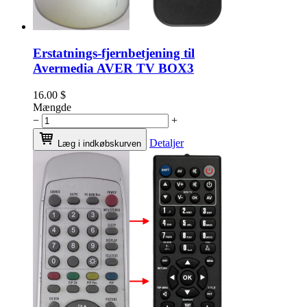
Erstatnings-fjernbetjening til
Avermedia AVER TV BOX3
16.00
$
Mængde
−
+
Detaljer
Læg i indkøbskurven