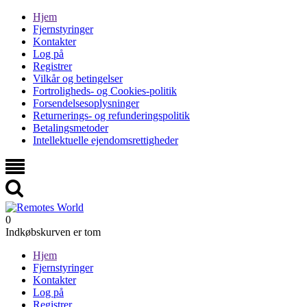
Hjem
Fjernstyringer
Kontakter
Log på
Registrer
Vilkår og betingelser
Fortroligheds- og Cookies-politik
Forsendelsesoplysninger
Returnerings- og refunderingspolitik
Betalingsmetoder
Intellektuelle ejendomsrettigheder
0
Indkøbskurven er tom
Hjem
Fjernstyringer
Kontakter
Log på
Registrer