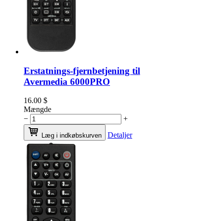
Erstatnings-fjernbetjening til
Avermedia 6000PRO
16.00
$
Mængde
−
+
Detaljer
Læg i indkøbskurven