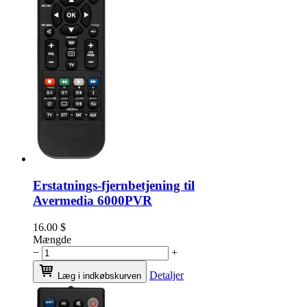
Erstatnings-fjernbetjening til
Avermedia 6000PVR
16.00
$
Mængde
−
+
Detaljer
Læg i indkøbskurven