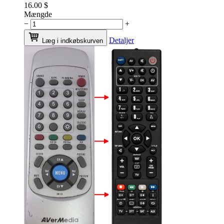
16.00
$
Mængde
−
+
Detaljer
Læg i indkøbskurven