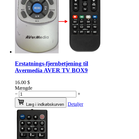
Erstatnings-fjernbetjening til
Avermedia AVER TV BOX9
16.00
$
Mængde
−
+
Detaljer
Læg i indkøbskurven