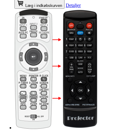
Detaljer
Læg i indkøbskurven