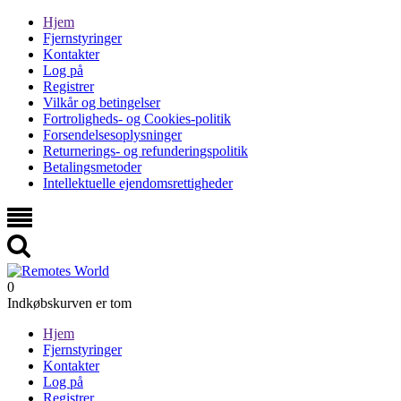
Hjem
Fjernstyringer
Kontakter
Log på
Registrer
Vilkår og betingelser
Fortroligheds- og Cookies-politik
Forsendelsesoplysninger
Returnerings- og refunderingspolitik
Betalingsmetoder
Intellektuelle ejendomsrettigheder
0
Indkøbskurven er tom
Hjem
Fjernstyringer
Kontakter
Log på
Registrer