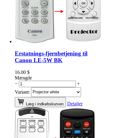
Erstatnings-fjernbetjening til
Canon LE-5W BK
16.00
$
Mængde
−
+
Variant:
Detaljer
Læg i indkøbskurven