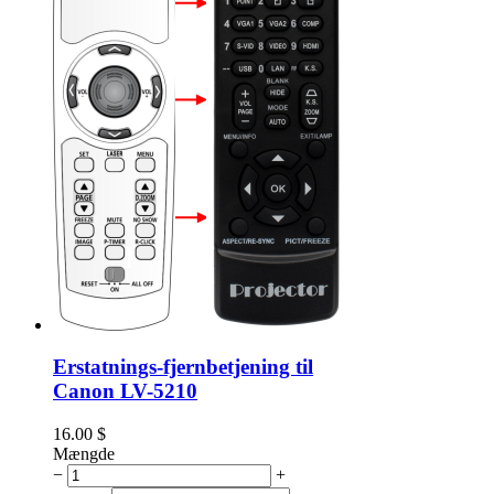
Erstatnings-fjernbetjening til
Canon LV-5210
16.00
$
Mængde
−
+