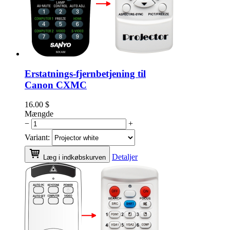
Erstatnings-fjernbetjening til
Canon CXMC
16.00
$
Mængde
−
+
Variant:
Detaljer
Læg i indkøbskurven