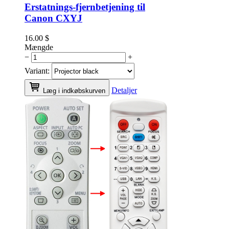
Erstatnings-fjernbetjening til
Canon CXYJ
16.00
$
Mængde
−
+
Variant:
Detaljer
Læg i indkøbskurven