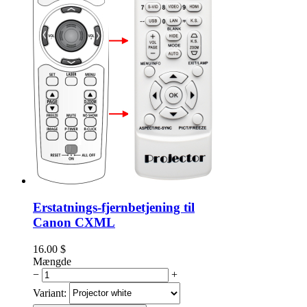
Erstatnings-fjernbetjening til
Canon CXML
16.00
$
Mængde
−
+
Variant: