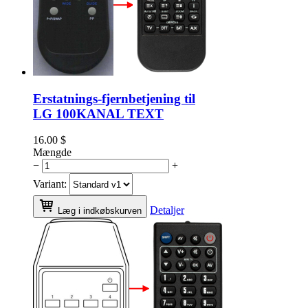
Erstatnings-fjernbetjening til
LG 100KANAL TEXT
16.00
$
Mængde
−
+
Variant:
Detaljer
Læg i indkøbskurven