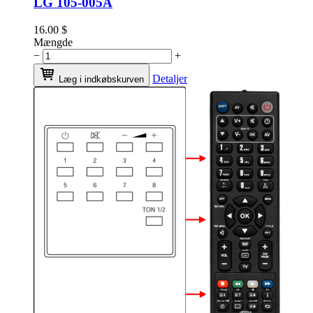
LG 105-005A
16.00
$
Mængde
−
+
Detaljer
Læg i indkøbskurven