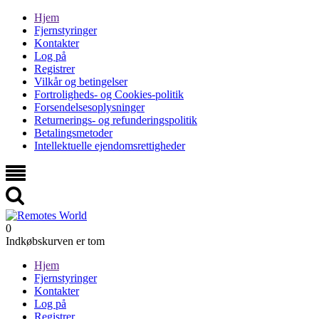
Hjem
Fjernstyringer
Kontakter
Log på
Registrer
Vilkår og betingelser
Fortroligheds- og Cookies-politik
Forsendelsesoplysninger
Returnerings- og refunderingspolitik
Betalingsmetoder
Intellektuelle ejendomsrettigheder
0
Indkøbskurven er tom
Hjem
Fjernstyringer
Kontakter
Log på
Registrer