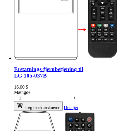
Erstatnings-fjernbetjening til
LG 105-037B
16.00
$
Mængde
−
+
Detaljer
Læg i indkøbskurven