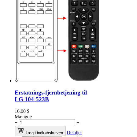
Erstatnings-fjernbetjening til
LG 104-523B
16.00
$
Mængde
−
+
Detaljer
Læg i indkøbskurven