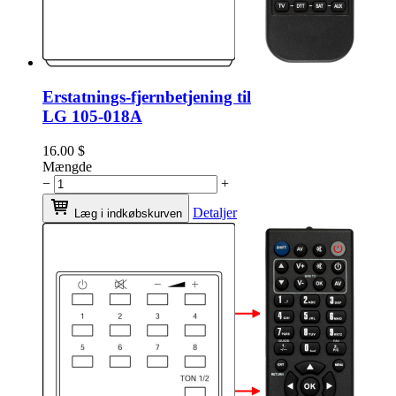
Erstatnings-fjernbetjening til
LG 105-018A
16.00
$
Mængde
−
+
Detaljer
Læg i indkøbskurven