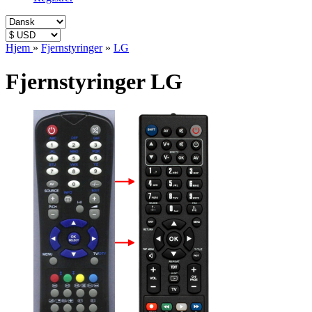
Hjem
»
Fjernstyringer
»
LG
Fjernstyringer LG