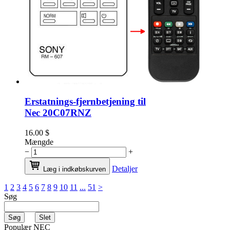
Erstatnings-fjernbetjening til
Nec 20C07RNZ
16.00
$
Mængde
−
+
Detaljer
Læg i indkøbskurven
1
2
3
4
5
6
7
8
9
10
11
...
51
>
Søg
Populær NEC