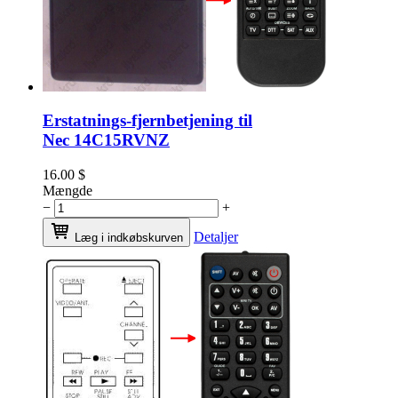
Erstatnings-fjernbetjening til
Nec 14C15RVNZ
16.00
$
Mængde
−
+
Detaljer
Læg i indkøbskurven