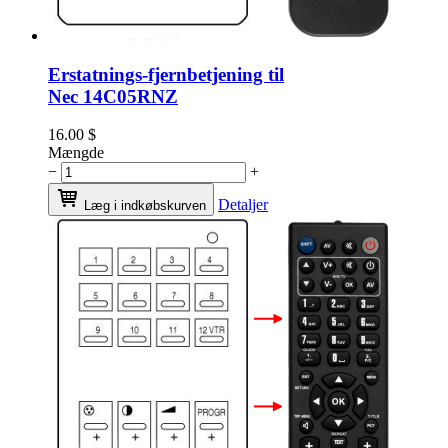
Erstatnings-fjernbetjening til
Nec 14C05RNZ
16.00
$
Mængde
−
+
Detaljer
Læg i indkøbskurven