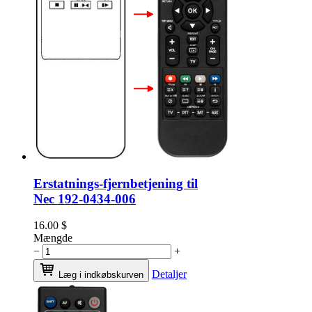
Erstatnings-fjernbetjening til
Nec 192-0434-006
16.00
$
Mængde
−
+
Detaljer
Læg i indkøbskurven