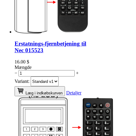
Erstatnings-fjernbetjening til
Nec 015523
16.00
$
Mængde
−
+
Variant:
Detaljer
Læg i indkøbskurven