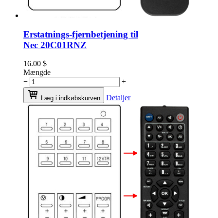
Erstatnings-fjernbetjening til
Nec 20C01RNZ
16.00
$
Mængde
−
+
Detaljer
Læg i indkøbskurven