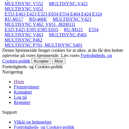
MULTISYNC V552
MULTISYNC-V421
MULTISYNC V652
E553 E463 E423 E323 E654 E554 E464 E424 E324
RU-M117
RD-466E
MULTISYNC V423
MULTISYNC V462, V651, J8200111
E325 E425 E505 E585 E655
RU-M121
E554
MULTISYNC V463
MULTISYNC-P401
MULTISYNC P462
MULTISYNC P701, MULTISYNC S401
Denne hjemmeside bruger cookies for at sikre, at du får den bedste
oplevelse på vores hjemmeside. Læs vores
Fortroligheds- og
Cookies-politik
Accepter
Afvis
Fortroligheds- og Cookies-politik
Navigering
Hjem
Fjernstyringer
Kontakter
Log på
Registrer
Support
Vilkår og betingelser
Fortroligheds- og Cookies-politik