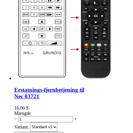
Erstatnings-fjernbetjening til
Nec 03721
16.00
$
Mængde
−
+
Variant: