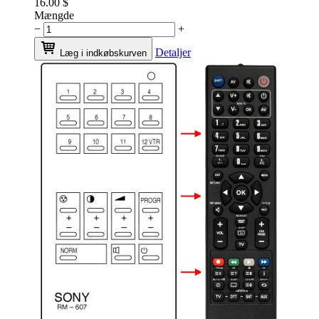
16.00
$
Mængde
−
+
Detaljer
Læg i indkøbskurven