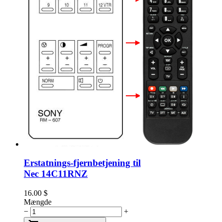
Erstatnings-fjernbetjening til
Nec 14C11RNZ
16.00
$
Mængde
−
+