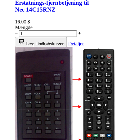
Erstatnings-fjernbetjening til
Nec 14C15RNZ
16.00
$
Mængde
−
+
Detaljer
Læg i indkøbskurven