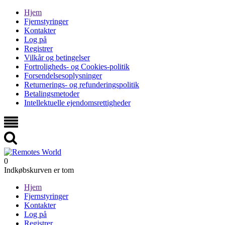
Hjem
Fjernstyringer
Kontakter
Log på
Registrer
Vilkår og betingelser
Fortroligheds- og Cookies-politik
Forsendelsesoplysninger
Returnerings- og refunderingspolitik
Betalingsmetoder
Intellektuelle ejendomsrettigheder
0
Indkøbskurven er tom
Hjem
Fjernstyringer
Kontakter
Log på
Registrer