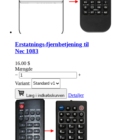
Erstatnings-fjernbetjening til
Nec 1083
16.00
$
Mængde
−
+
Variant:
Detaljer
Læg i indkøbskurven