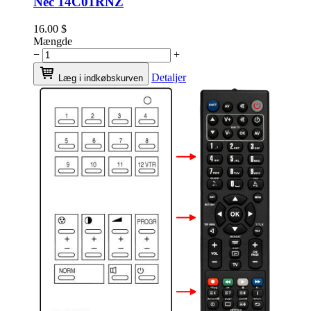
Nec 14C01RNZ
16.00
$
Mængde
−
+
Detaljer
Læg i indkøbskurven