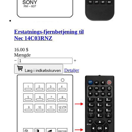
Erstatnings-fjernbetjening til
Nec 14C03RNZ
16.00
$
Mængde
−
+
Detaljer
Læg i indkøbskurven