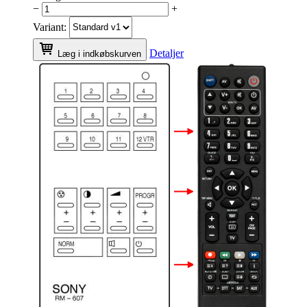
−
+
Variant:
Detaljer
Læg i indkøbskurven