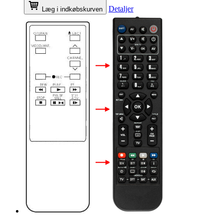
Detaljer
Læg i indkøbskurven