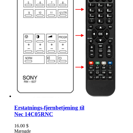
Erstatnings-fjernbetjening til
Nec 14C05RNC
16.00
$
Mængde