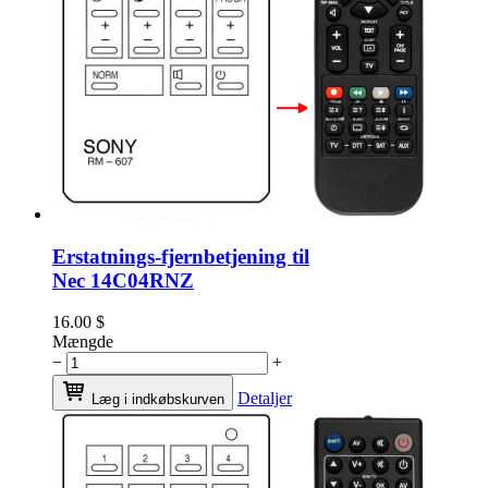
Erstatnings-fjernbetjening til
Nec 14C04RNZ
16.00
$
Mængde
−
+
Detaljer
Læg i indkøbskurven