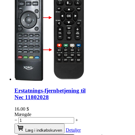
Erstatnings-fjernbetjening til
Nec 11802028
16.00
$
Mængde
−
+
Detaljer
Læg i indkøbskurven