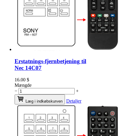
Erstatnings-fjernbetjening til
Nec 14C07
16.00
$
Mængde
−
+
Detaljer
Læg i indkøbskurven