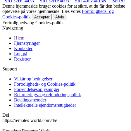
SRT32HC4433
SRT32HB4003
SRT40FZ4013N
SRT82
Denne hjemmeside bruger cookies for at sikre, at du får den bedste
oplevelse på vores hjemmeside. Læs vores
Fortroligheds- og
Cookies-politik
Accepter
Afvis
Fortroligheds- og Cookies-politik
Navigering
Hjem
Fjernstyringer
Kontakter
Log på
Registrer
Support
Vilkår og betingelser
Fortroligheds- og Cookies-politik
Forsendelsesoplysninger
Returnerings- og refunderingspolitik
Betalingsmetoder
Intellektuelle ejendomsrettigheder
Del
https://remotes-world.com/da/
Kontakter
Remotes World