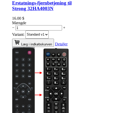
Erstatnings-fjernbetjening til
Strong 32HA4003N
16.00
$
Mængde
−
+
Variant:
Detaljer
Læg i indkøbskurven