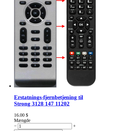
Erstatnings-fjernbetjening til
Strong 3128 147 11202
16.00
$
Mængde
−
+