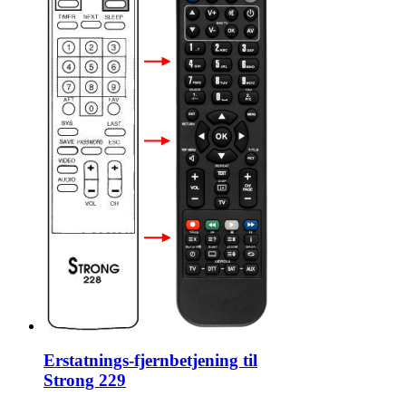
Erstatnings-fjernbetjening til
Strong 229