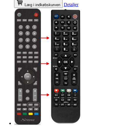
Detaljer
Læg i indkøbskurven