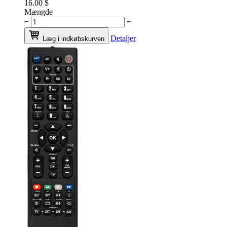
16.00
$
Mængde
−
+
Detaljer
Læg i indkøbskurven