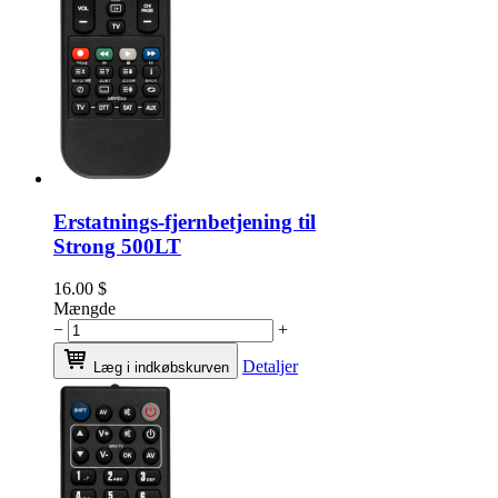
Erstatnings-fjernbetjening til
Strong 500LT
16.00
$
Mængde
−
+
Detaljer
Læg i indkøbskurven