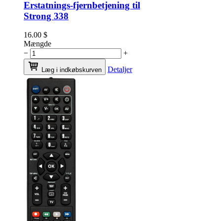
Erstatnings-fjernbetjening til
Strong 338
16.00
$
Mængde
−
+
Detaljer
Læg i indkøbskurven