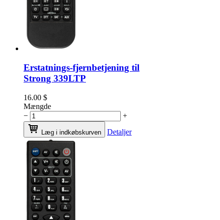
Erstatnings-fjernbetjening til
Strong 339LTP
16.00
$
Mængde
−
+
Detaljer
Læg i indkøbskurven