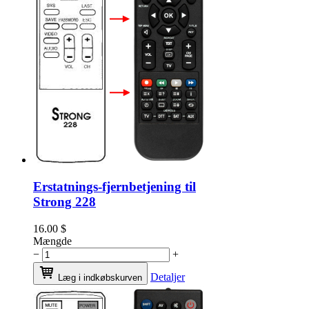
Erstatnings-fjernbetjening til
Strong 228
16.00
$
Mængde
−
+
Detaljer
Læg i indkøbskurven