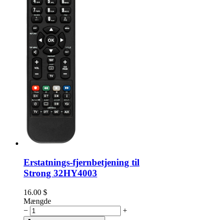
Erstatnings-fjernbetjening til
Strong 32HY4003
16.00
$
Mængde
−
+