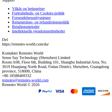
Support
Vilkår og betingelser
Fortroligheds- og Cookies-politik
Forsendelsesoplysninger
Returnerings- og refunderingspolitik
Betalingsmetoder
Intellektuelle ejendomsrettigheder
Del
https://remotes-world.com/da/
Kontakter
Remotes World
Sense Say Technology (Shenzhen) Limited
Room A08, Floor 6th, Building 101, Shangbu Industrial Area, No.
3019 Huaqiang North Road, Futian District, Shenzhen, Guangdong
province, 518000, China
+86 18588469332
remotes@remotes-world.com
Remotes World ©
2026