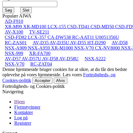
Populær AIWA
AD-F910
XR-M99 XR-MD100 LCX-155 CSD-TD41 CSD-MD50 CSD-FD
AV-X100
TV-SE211
CSD-FD82 LCX-357 CA-DW538 RC-AAT11 U0051356U
RC-ZAS01
AV-D35 AV-D35U AV-D55 HT-D290
AV-D58
NSX-A909 NSX-A959 XR-M1000 NSX-V70 CX-NV8000 NSX-
NSX-999
XR-FA700
AV-D57 AV-D57U AV-D58 AV-D58U
NSX-S222
NSX-V70
RC-ZAT04
Denne hjemmeside bruger cookies for at sikre, at du får den bedste
oplevelse på vores hjemmeside. Læs vores
Fortroligheds- og
Cookies-politik
Accepter
Afvis
Fortroligheds- og Cookies-politik
Navigering
Hjem
Fjernstyringer
Kontakter
Log på
Registrer