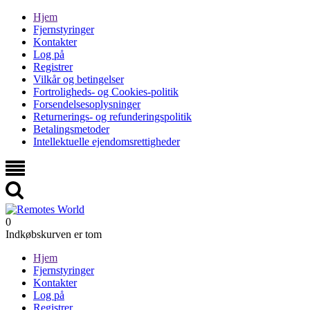
Hjem
Fjernstyringer
Kontakter
Log på
Registrer
Vilkår og betingelser
Fortroligheds- og Cookies-politik
Forsendelsesoplysninger
Returnerings- og refunderingspolitik
Betalingsmetoder
Intellektuelle ejendomsrettigheder
0
Indkøbskurven er tom
Hjem
Fjernstyringer
Kontakter
Log på
Registrer