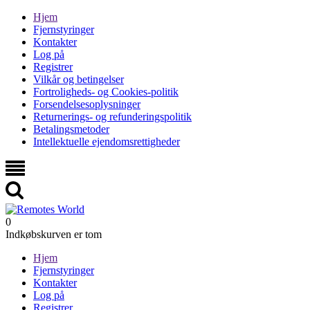
Hjem
Fjernstyringer
Kontakter
Log på
Registrer
Vilkår og betingelser
Fortroligheds- og Cookies-politik
Forsendelsesoplysninger
Returnerings- og refunderingspolitik
Betalingsmetoder
Intellektuelle ejendomsrettigheder
0
Indkøbskurven er tom
Hjem
Fjernstyringer
Kontakter
Log på
Registrer