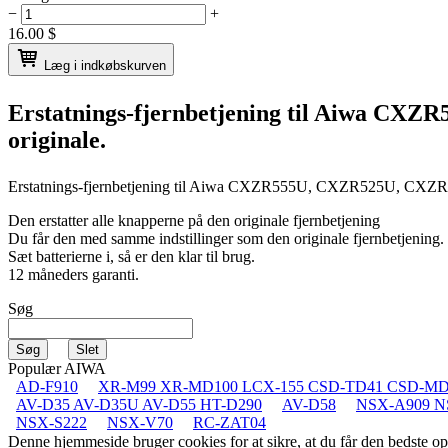
−
+
16.00
$
Læg i indkøbskurven
Erstatnings-fjernbetjening til
Aiwa CXZR5
originale.
Erstatnings-fjernbetjening til
Aiwa CXZR555U, CXZR525U, CXZR
Den erstatter alle knapperne på den originale fjernbetjening
Du får den med samme indstillinger som den originale fjernbetjening.
Sæt batterierne i, så er den klar til brug.
12 måneders garanti.
Søg
Populær AIWA
AD-F910
XR-M99 XR-MD100 LCX-155 CSD-TD41 CSD-MD
AV-D35 AV-D35U AV-D55 HT-D290
AV-D58
NSX-A909 N
NSX-S222
NSX-V70
RC-ZAT04
Denne hjemmeside bruger cookies for at sikre, at du får den bedste 