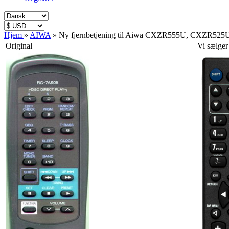
Hjem
»
AIWA
»
Ny fjernbetjening til Aiwa CXZR555U, CXZR52
Original
Vi sælger