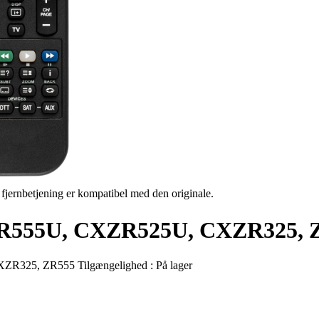
s fjernbetjening er kompatibel med den originale.
CXZR555U, CXZR525U, CXZR325, 
XZR325, ZR555
Tilgængelighed :
På lager