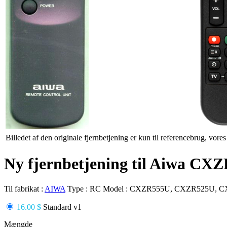
Billedet af den originale fjernbetjening er kun til referencebrug, vore
Ny fjernbetjening til Aiwa 
Til fabrikat :
AIWA
Type :
RC
Model :
CXZR555U, CXZR525U, C
16.00 $
Standard v1
Mængde