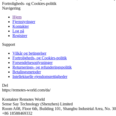
Fortroligheds- og Cookies-politik
Navigering
Hjem
Fjernstyringer
Kontakter
Log på
Registrer
Support
Vilkår og betingelser
Fortroligheds- og Cookies-politik
Forsendelsesoplysninger
Returnerings- og refunderingspolitik
Betalingsmetoder
Intellektuelle ejendomsrettigheder
Del
https://remotes-world.com/da/
Kontakter
Remotes World
Sense Say Technology (Shenzhen) Limited
Room A08, Floor 6th, Building 101, Shangbu Industrial Area, No. 3
+86 18588469332