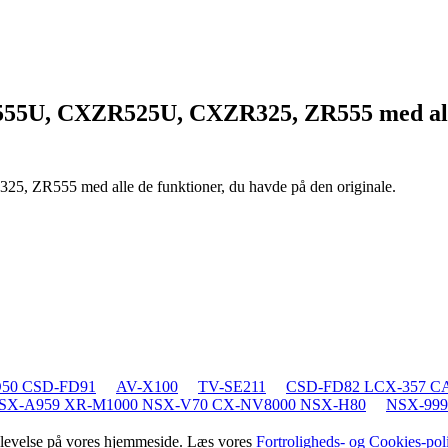
55U, CXZR525U, CXZR325, ZR555
med al
325, ZR555
med alle de funktioner, du havde på den originale.
50 CSD-FD91
AV-X100
TV-SE211
CSD-FD82 LCX-357 C
SX-A959 XR-M1000 NSX-V70 CX-NV8000 NSX-H80
NSX-999
oplevelse på vores hjemmeside. Læs vores
Fortroligheds- og Cookies-poli