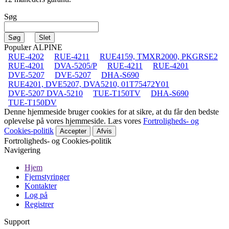
Søg
Populær ALPINE
RUE-4202
RUE-4211
RUE4159, TMXR2000, PKGRSE2
RUE-4201
DVA-5205/P
RUE-4211
RUE-4201
DVE-5207
DVE-5207
DHA-S690
RUE4201, DVE5207, DVA5210, 01T75472Y01
DVE-5207 DVA-5210
TUE-T150TV
DHA-S690
TUE-T150DV
Denne hjemmeside bruger cookies for at sikre, at du får den bedste
oplevelse på vores hjemmeside. Læs vores
Fortroligheds- og
Cookies-politik
Accepter
Afvis
Fortroligheds- og Cookies-politik
Navigering
Hjem
Fjernstyringer
Kontakter
Log på
Registrer
Support