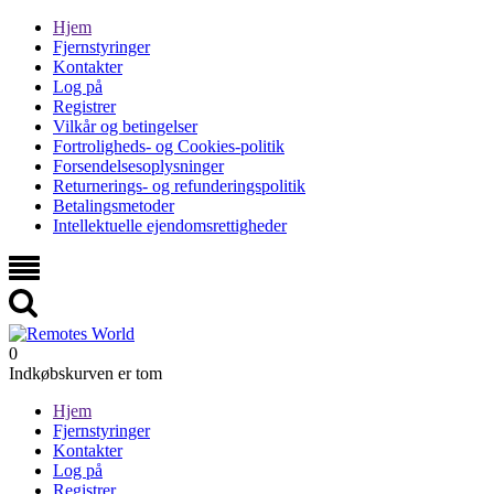
Hjem
Fjernstyringer
Kontakter
Log på
Registrer
Vilkår og betingelser
Fortroligheds- og Cookies-politik
Forsendelsesoplysninger
Returnerings- og refunderingspolitik
Betalingsmetoder
Intellektuelle ejendomsrettigheder
0
Indkøbskurven er tom
Hjem
Fjernstyringer
Kontakter
Log på
Registrer