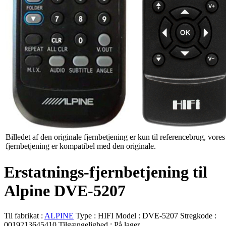
Billedet af den originale fjernbetjening er kun til referencebrug, vores
fjernbetjening er kompatibel med den originale.
Erstatnings-fjernbetjening til
Alpine DVE-5207
Til fabrikat :
ALPINE
Type :
HIFI
Model :
DVE-5207
Stregkode :
0019213645410
Tilgængelighed :
På lager