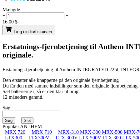
Mængde
−
+
16.00
$
Læg i indkøbskurven
Erstatnings-fjernbetjening til
Anthem IN
originale.
Erstatnings-fjernbetjening til
Anthem INTEGRATED 225I, INTEG
Den erstatter alle knapperne på den originale fjernbetjening
Du får den med samme indstillinger som den originale fjernbetjening.
Sæt batterierne i, så er den klar til brug.
12 måneders garanti.
Søg
Populær ANTHEM
MRX 720
MRX 710
MRX-310 MRX-300 MRX-500 MRX-7
LTX300
LTX300V
LTX 300V LTX 500V LTX 300 LTX 50