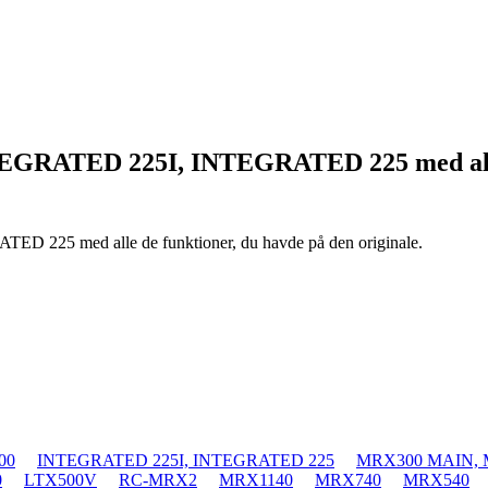
TEGRATED 225I, INTEGRATED 225
med al
RATED 225
med alle de funktioner, du havde på den originale.
00
INTEGRATED 225I, INTEGRATED 225
MRX300 MAIN, 
0
LTX500V
RC-MRX2
MRX1140
MRX740
MRX540