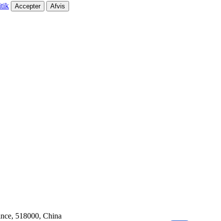
tik
Accepter
Afvis
ince, 518000, China