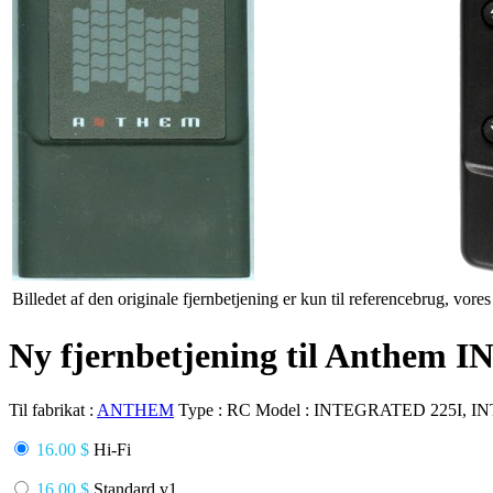
Billedet af den originale fjernbetjening er kun til referencebrug, vore
Ny fjernbetjening til Anthe
Til fabrikat :
ANTHEM
Type :
RC
Model :
INTEGRATED 225I, I
16.00 $
Hi-Fi
16.00 $
Standard v1