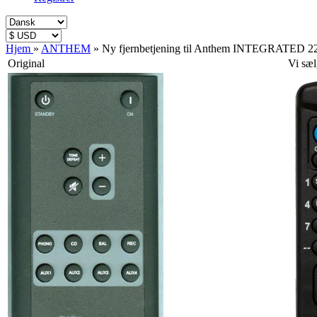
Hjem
»
ANTHEM
»
Ny fjernbetjening til Anthem INTEGRATED
Original
Vi sæl