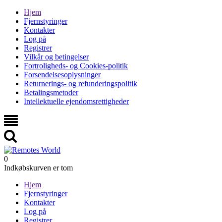
Hjem
Fjernstyringer
Kontakter
Log på
Registrer
Vilkår og betingelser
Fortroligheds- og Cookies-politik
Forsendelsesoplysninger
Returnerings- og refunderingspolitik
Betalingsmetoder
Intellektuelle ejendomsrettigheder
0
Indkøbskurven er tom
Hjem
Fjernstyringer
Kontakter
Log på
Registrer