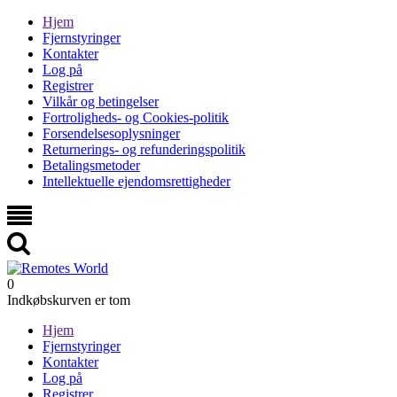
Hjem
Fjernstyringer
Kontakter
Log på
Registrer
Vilkår og betingelser
Fortroligheds- og Cookies-politik
Forsendelsesoplysninger
Returnerings- og refunderingspolitik
Betalingsmetoder
Intellektuelle ejendomsrettigheder
0
Indkøbskurven er tom
Hjem
Fjernstyringer
Kontakter
Log på
Registrer