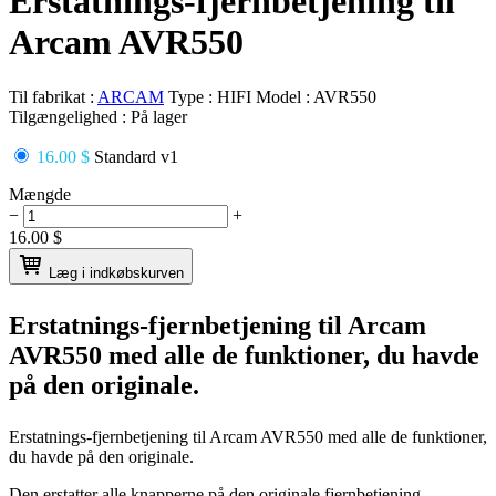
Erstatnings-fjernbetjening til
Arcam AVR550
Til fabrikat :
ARCAM
Type :
HIFI
Model :
AVR550
Tilgængelighed :
På lager
16.00 $
Standard v1
Mængde
−
+
16.00
$
Læg i indkøbskurven
Erstatnings-fjernbetjening til
Arcam
AVR550
med alle de funktioner, du havde
på den originale.
Erstatnings-fjernbetjening til
Arcam AVR550
med alle de funktioner,
du havde på den originale.
Den erstatter alle knapperne på den originale fjernbetjening