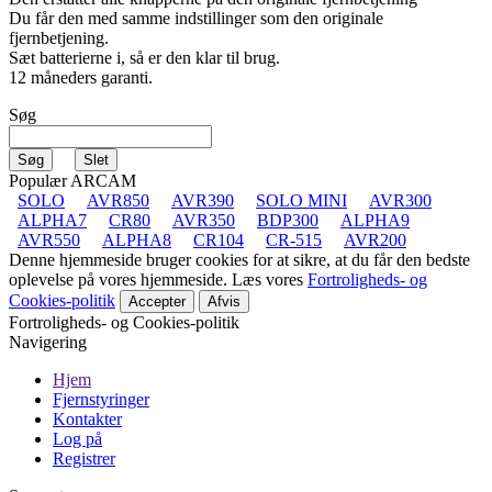
Du får den med samme indstillinger som den originale
fjernbetjening.
Sæt batterierne i, så er den klar til brug.
12 måneders garanti.
Søg
Populær ARCAM
SOLO
AVR850
AVR390
SOLO MINI
AVR300
ALPHA7
CR80
AVR350
BDP300
ALPHA9
AVR550
ALPHA8
CR104
CR-515
AVR200
Denne hjemmeside bruger cookies for at sikre, at du får den bedste
oplevelse på vores hjemmeside. Læs vores
Fortroligheds- og
Cookies-politik
Accepter
Afvis
Fortroligheds- og Cookies-politik
Navigering
Hjem
Fjernstyringer
Kontakter
Log på
Registrer