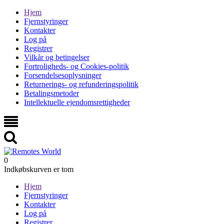
Hjem
Fjernstyringer
Kontakter
Log på
Registrer
Vilkår og betingelser
Fortroligheds- og Cookies-politik
Forsendelsesoplysninger
Returnerings- og refunderingspolitik
Betalingsmetoder
Intellektuelle ejendomsrettigheder
0
Indkøbskurven er tom
Hjem
Fjernstyringer
Kontakter
Log på
Registrer