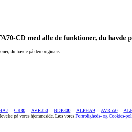
TA70-CD
med alle de funktioner, du havde p
ioner, du havde på den originale.
HA7
CR80
AVR350
BDP300
ALPHA9
AVR550
AL
oplevelse på vores hjemmeside. Læs vores
Fortroligheds- og Cookies-poli