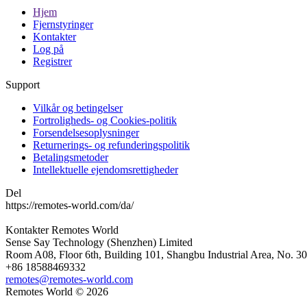
Hjem
Fjernstyringer
Kontakter
Log på
Registrer
Support
Vilkår og betingelser
Fortroligheds- og Cookies-politik
Forsendelsesoplysninger
Returnerings- og refunderingspolitik
Betalingsmetoder
Intellektuelle ejendomsrettigheder
Del
https://remotes-world.com/da/
Kontakter
Remotes World
Sense Say Technology (Shenzhen) Limited
Room A08, Floor 6th, Building 101, Shangbu Industrial Area, No. 3
+86 18588469332
remotes@remotes-world.com
Remotes World ©
2026