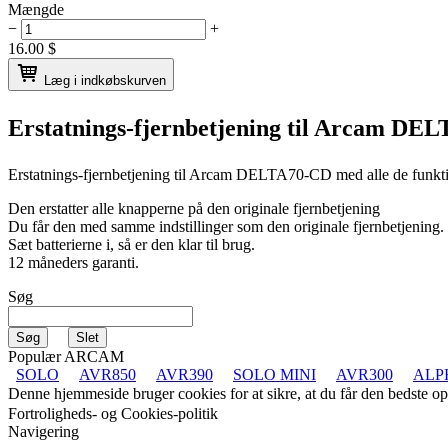
Mængde
−
+
16.00
$
Læg i indkøbskurven
Erstatnings-fjernbetjening til
Arcam DEL
Erstatnings-fjernbetjening til
Arcam DELTA70-CD
med alle de funkt
Den erstatter alle knapperne på den originale fjernbetjening
Du får den med samme indstillinger som den originale fjernbetjening.
Sæt batterierne i, så er den klar til brug.
12 måneders garanti.
Søg
Populær ARCAM
SOLO
AVR850
AVR390
SOLO MINI
AVR300
ALP
Denne hjemmeside bruger cookies for at sikre, at du får den bedste 
Fortroligheds- og Cookies-politik
Navigering