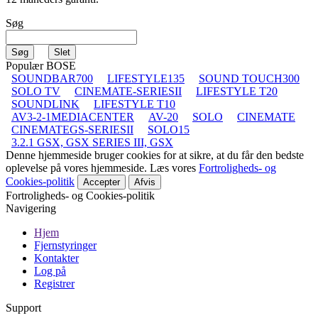
Søg
Populær BOSE
SOUNDBAR700
LIFESTYLE135
SOUND TOUCH300
SOLO TV
CINEMATE-SERIESII
LIFESTYLE T20
SOUNDLINK
LIFESTYLE T10
AV3-2-1MEDIACENTER
AV-20
SOLO
CINEMATE
CINEMATEGS-SERIESII
SOLO15
3.2.1 GSX, GSX SERIES III, GSX
Denne hjemmeside bruger cookies for at sikre, at du får den bedste
oplevelse på vores hjemmeside. Læs vores
Fortroligheds- og
Cookies-politik
Accepter
Afvis
Fortroligheds- og Cookies-politik
Navigering
Hjem
Fjernstyringer
Kontakter
Log på
Registrer
Support