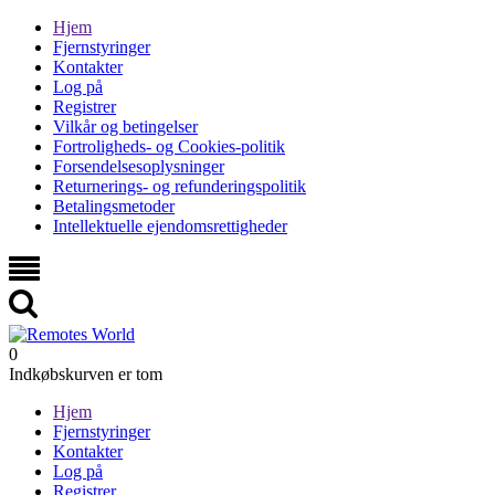
Hjem
Fjernstyringer
Kontakter
Log på
Registrer
Vilkår og betingelser
Fortroligheds- og Cookies-politik
Forsendelsesoplysninger
Returnerings- og refunderingspolitik
Betalingsmetoder
Intellektuelle ejendomsrettigheder
0
Indkøbskurven er tom
Hjem
Fjernstyringer
Kontakter
Log på
Registrer