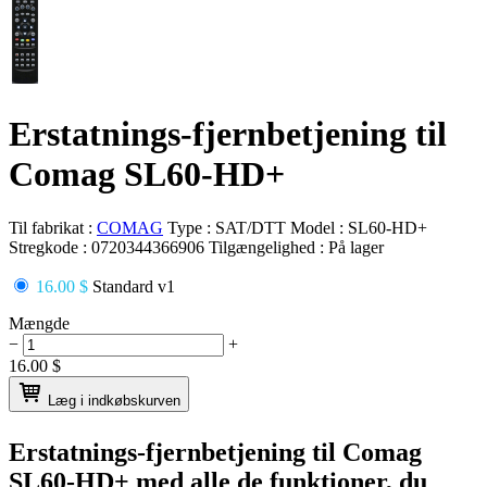
Erstatnings-fjernbetjening til
Comag SL60-HD+
Til fabrikat :
COMAG
Type :
SAT/DTT
Model :
SL60-HD+
Stregkode :
0720344366906
Tilgængelighed :
På lager
16.00 $
Standard v1
Mængde
−
+
16.00
$
Læg i indkøbskurven
Erstatnings-fjernbetjening til
Comag
SL60-HD+
med alle de funktioner, du