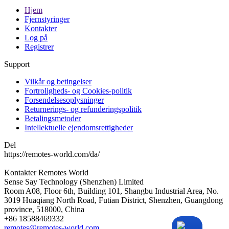
Hjem
Fjernstyringer
Kontakter
Log på
Registrer
Support
Vilkår og betingelser
Fortroligheds- og Cookies-politik
Forsendelsesoplysninger
Returnerings- og refunderingspolitik
Betalingsmetoder
Intellektuelle ejendomsrettigheder
Del
https://remotes-world.com/da/
Kontakter
Remotes World
Sense Say Technology (Shenzhen) Limited
Room A08, Floor 6th, Building 101, Shangbu Industrial Area, No.
3019 Huaqiang North Road, Futian District, Shenzhen, Guangdong
province, 518000, China
+86 18588469332
remotes@remotes-world.com