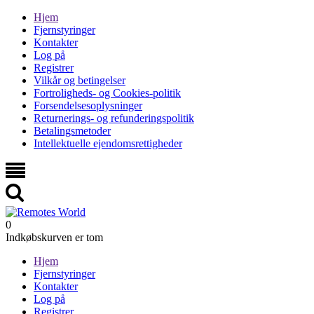
Hjem
Fjernstyringer
Kontakter
Log på
Registrer
Vilkår og betingelser
Fortroligheds- og Cookies-politik
Forsendelsesoplysninger
Returnerings- og refunderingspolitik
Betalingsmetoder
Intellektuelle ejendomsrettigheder
0
Indkøbskurven er tom
Hjem
Fjernstyringer
Kontakter
Log på
Registrer