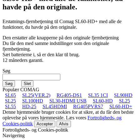
havde på den originale.
Erstatnings-fjernbetjening til
Comag SL60-HD+
med alle de
funktioner, du havde på den originale.
Den erstatter alle knapperne på den originale fjernbetjening
Du får den med samme indstillinger som den originale
fjernbetjening.
Sæt batterierne i, så er den klar til brug.
12 måneders garanti.
Søg
Populær COMAG
SL65
SL25(VER.2)
RG405-DS1
SL35 1CI
SL90HD
SL25
SL100HD
SL30-HDMI USB
SL60-HD
SL25
SL55
HD-25
SL45HDMI
RG405PVRS7
SL60-HD+
Denne hjemmeside bruger cookies for at sikre, at du får den bedste
oplevelse på vores hjemmeside. Læs vores
Fortroligheds- og
Cookies-politik
Accepter
Afvis
Fortroligheds- og Cookies-politik
Navigering