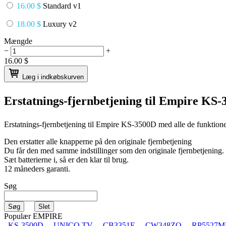
16.00 $
Standard v1
18.00 $
Luxury v2
Mængde
−
+
16.00
$
Læg i indkøbskurven
Erstatnings-fjernbetjening til
Empire KS-
Erstatnings-fjernbetjening til
Empire KS-3500D
med alle de funktione
Den erstatter alle knapperne på den originale fjernbetjening
Du får den med samme indstillinger som den originale fjernbetjening.
Sæt batterierne i, så er den klar til brug.
12 måneders garanti.
Søg
Populær EMPIRE
KS-3500D
UNICO TV
CB3351E
CW348ZQ
RP5527M