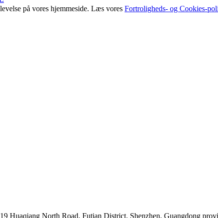
oplevelse på vores hjemmeside. Læs vores
Fortroligheds- og Cookies-poli
019 Huaqiang North Road, Futian District, Shenzhen, Guangdong prov