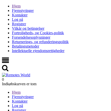
Hjem
Fjernstyringer
Kontakter
Log på
Registrer
Vilkår og betingelser
Fortroligheds- og Cookies-politik
Forsendelsesoplysninger
Returnerings- og refunderingspolitik
Betalingsmetoder
Intellektuelle ejendomsrettigheder
0
Indkøbskurven er tom
Hjem
Fjernstyringer
Kontakter
Log på
Registrer