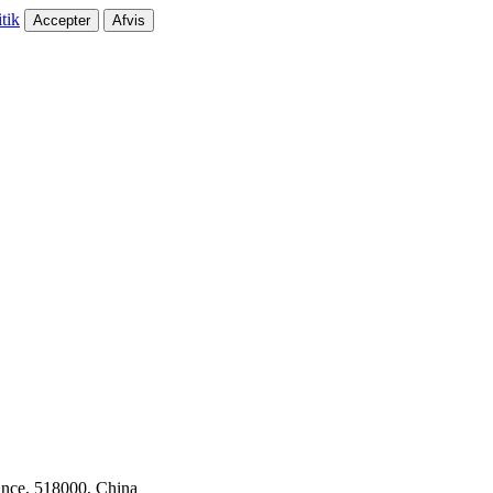
tik
Accepter
Afvis
ince, 518000, China