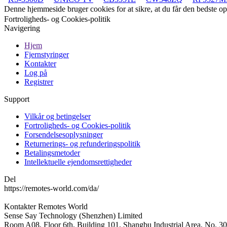
Denne hjemmeside bruger cookies for at sikre, at du får den bedste 
Fortroligheds- og Cookies-politik
Navigering
Hjem
Fjernstyringer
Kontakter
Log på
Registrer
Support
Vilkår og betingelser
Fortroligheds- og Cookies-politik
Forsendelsesoplysninger
Returnerings- og refunderingspolitik
Betalingsmetoder
Intellektuelle ejendomsrettigheder
Del
https://remotes-world.com/da/
Kontakter
Remotes World
Sense Say Technology (Shenzhen) Limited
Room A08, Floor 6th, Building 101, Shangbu Industrial Area, No. 3