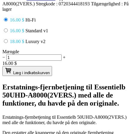
A8000(2VERS.)
Stregkode :
0720344418193
Tilgængelighed :
På
lager
16.00 $
Hi-Fi
16.00 $
Standard v1
18.00 $
Luxury v2
Mængde
−
+
16.00
$
Læg i indkøbskurven
Erstatnings-fjernbetjening til
Essentielb
50UHD-A8000(2VERS.)
med alle de
funktioner, du havde på den originale.
Erstatnings-fjernbetjening til
Essentielb 50UHD-A8000(2VERS.)
med alle de funktioner, du havde på den originale.
Den erstatter alle knapperne på den originale fjernbetjening