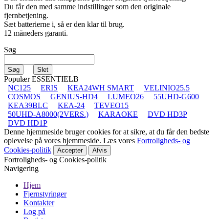
Du får den med samme indstillinger som den originale
fjernbetjening.
Sæt batterierne i, så er den klar til brug.
12 måneders garanti.
Søg
Populær ESSENTIELB
NC125
ERIS
KEA24WH SMART
VELINIO25.5
COSMOS
GENIUS-HD4
LUMEO26
55UHD-G600
KEA39BLC
KEA-24
TEVEO15
50UHD-A8000(2VERS.)
KARAOKE
DVD HD3P
DVD HD1P
Denne hjemmeside bruger cookies for at sikre, at du får den bedste
oplevelse på vores hjemmeside. Læs vores
Fortroligheds- og
Cookies-politik
Accepter
Afvis
Fortroligheds- og Cookies-politik
Navigering
Hjem
Fjernstyringer
Kontakter
Log på