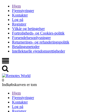
Hjem
Fjernstyringer
Kontakter
Log på
Registrer
Vilkår og betingelser
Fortroligheds- og Cookies-politik
Forsendelsesoplysninger
Returnerings- og refunderingspolitik
Betalingsmetoder
Intellektuelle ejendomsrettigheder
0
Indkøbskurven er tom
Hjem
Fjernstyringer
Kontakter
Log på
Registrer