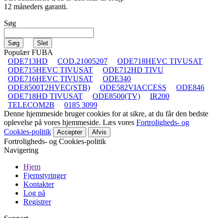
12 måneders garanti.
Søg
Populær FUBA
ODE713HD
COD.21005207
ODE718HEVC TIVUSAT
ODE715HEVC TIVUSAT
ODE712HD TIVU
ODE716HEVC TIVUSAT
ODE340
ODE8500T2HVEC(STB)
ODE582VIACCESS
ODE846
ODE718HD TIVUSAT
ODE8500(TV)
IR200
TELECOM2B
0185 3099
Denne hjemmeside bruger cookies for at sikre, at du får den bedste
oplevelse på vores hjemmeside. Læs vores
Fortroligheds- og
Cookies-politik
Accepter
Afvis
Fortroligheds- og Cookies-politik
Navigering
Hjem
Fjernstyringer
Kontakter
Log på
Registrer