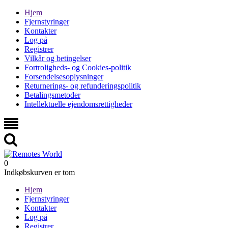
Hjem
Fjernstyringer
Kontakter
Log på
Registrer
Vilkår og betingelser
Fortroligheds- og Cookies-politik
Forsendelsesoplysninger
Returnerings- og refunderingspolitik
Betalingsmetoder
Intellektuelle ejendomsrettigheder
0
Indkøbskurven er tom
Hjem
Fjernstyringer
Kontakter
Log på
Registrer