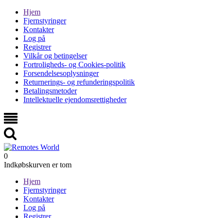
Hjem
Fjernstyringer
Kontakter
Log på
Registrer
Vilkår og betingelser
Fortroligheds- og Cookies-politik
Forsendelsesoplysninger
Returnerings- og refunderingspolitik
Betalingsmetoder
Intellektuelle ejendomsrettigheder
0
Indkøbskurven er tom
Hjem
Fjernstyringer
Kontakter
Log på
Registrer