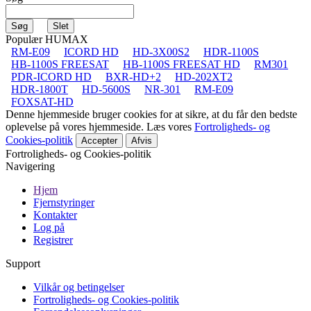
Populær HUMAX
RM-E09
ICORD HD
HD-3X00S2
HDR-1100S
HB-1100S FREESAT
HB-1100S FREESAT HD
RM301
PDR-ICORD HD
BXR-HD+2
HD-202XT2
HDR-1800T
HD-5600S
NR-301
RM-E09
FOXSAT-HD
Denne hjemmeside bruger cookies for at sikre, at du får den bedste
oplevelse på vores hjemmeside. Læs vores
Fortroligheds- og
Cookies-politik
Accepter
Afvis
Fortroligheds- og Cookies-politik
Navigering
Hjem
Fjernstyringer
Kontakter
Log på
Registrer
Support
Vilkår og betingelser
Fortroligheds- og Cookies-politik