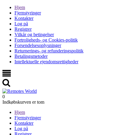
Hjem
Fjernstyringer
Kontakter
Log på
Registrer
Vilkår og betingelser
Fortroligheds- og Cookies-politik
Forsendelsesoplysninger
Returnerings- og refunderingspolitik
Betalingsmetoder
Intellektuelle ejendomsrettigheder
0
Indkøbskurven er tom
Hjem
Fjernstyringer
Kontakter
Log på
Registrer