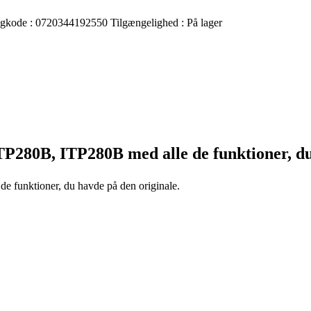
egkode :
0720344192550
Tilgængelighed :
På lager
TP280B, ITP280B
med alle de funktioner, d
 de funktioner, du havde på den originale.