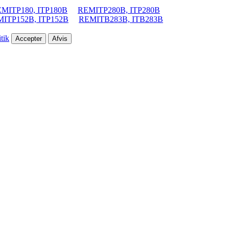
MITP180, ITP180B
REMITP280B, ITP280B
ITP152B, ITP152B
REMITB283B, ITB283B
tik
Accepter
Afvis