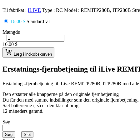
Til fabrikat :
ILIVE
Type :
RC
Model :
REMITP280B, ITP280B
Str
16.00 $
Standard v1
Mængde
−
+
16.00
$
Læg i indkøbskurven
Erstatnings-fjernbetjening til
iLive REMI
Erstatnings-fjernbetjening til
iLive REMITP280B, ITP280B
med alle
Den erstatter alle knapperne på den originale fjernbetjening
Du får den med samme indstillinger som den originale fjernbetjening.
Sæt batterierne i, så er den klar til brug.
12 måneders garanti.
Søg