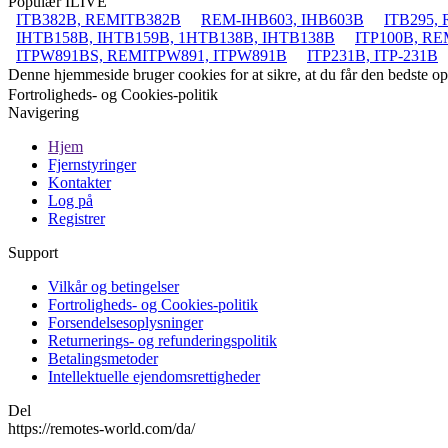
Populær ILIVE
ITB382B, REMITB382B
REM-IHB603, IHB603B
ITB295,
IHTB158B, IHTB159B, 1HTB138B, IHTB138B
ITP100B, R
ITPW891BS, REMITPW891, ITPW891B
ITP231B, ITP-231B
Denne hjemmeside bruger cookies for at sikre, at du får den bedste 
Fortroligheds- og Cookies-politik
Navigering
Hjem
Fjernstyringer
Kontakter
Log på
Registrer
Support
Vilkår og betingelser
Fortroligheds- og Cookies-politik
Forsendelsesoplysninger
Returnerings- og refunderingspolitik
Betalingsmetoder
Intellektuelle ejendomsrettigheder
Del
https://remotes-world.com/da/