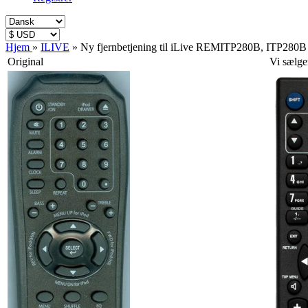
Hjem
»
ILIVE
»
Ny fjernbetjening til iLive REMITP280B, ITP280B
Original
Vi sælge