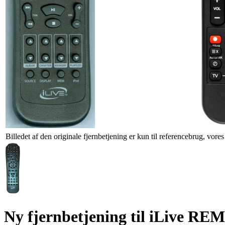
Billedet af den originale fjernbetjening er kun til referencebrug, vore
Ny fjernbetjening til iLive R