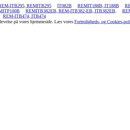
 REM-ITB295, REMITB295
IT082B
REMIT188B, IT188B
RE
EMITP100B
REMITB382EB, REM-ITB382-EB, ITB382EB,
REM
REM-ITB474, ITB474
oplevelse på vores hjemmeside. Læs vores
Fortroligheds- og Cookies-poli