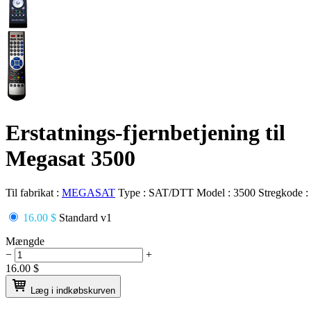
Erstatnings-fjernbetjening til
Megasat 3500
Til fabrikat :
MEGASAT
Type :
SAT/DTT
Model :
3500
Stregkode :
16.00 $
Standard v1
Mængde
−
+
16.00
$
Læg i indkøbskurven