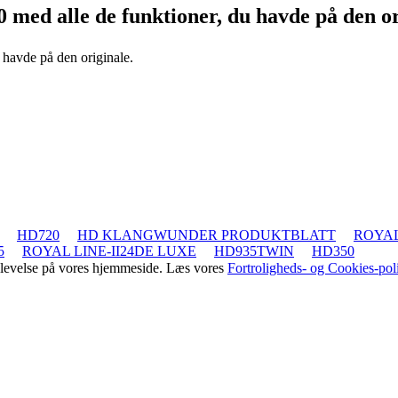
00
med alle de funktioner, du havde på den or
 havde på den originale.
HD720
HD KLANGWUNDER PRODUKTBLATT
ROYAL
5
ROYAL LINE-II24DE LUXE
HD935TWIN
HD350
oplevelse på vores hjemmeside. Læs vores
Fortroligheds- og Cookies-poli