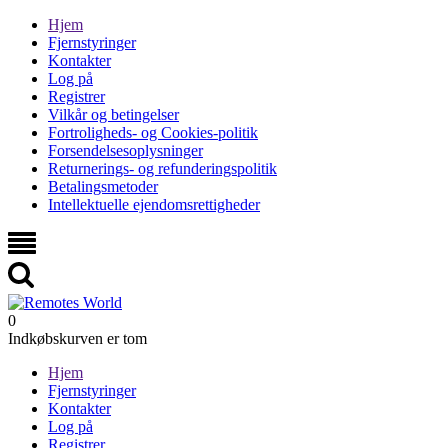
Hjem
Fjernstyringer
Kontakter
Log på
Registrer
Vilkår og betingelser
Fortroligheds- og Cookies-politik
Forsendelsesoplysninger
Returnerings- og refunderingspolitik
Betalingsmetoder
Intellektuelle ejendomsrettigheder
0
Indkøbskurven er tom
Hjem
Fjernstyringer
Kontakter
Log på
Registrer