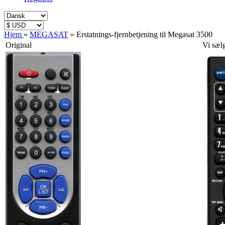
Hjem
»
MEGASAT
»
Erstatnings-fjernbetjening til Megasat 3500
Original
Vi sæl