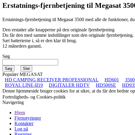
Erstatnings-fjernbetjening til
Megasat 35
Erstatnings-fjernbetjening til
Megasat 3500
med alle de funktioner, du
Den erstatter alle knapperne på den originale fjernbetjening
Du får den med samme indstillinger som den originale fjernbetjening.
Sæt batterierne i, så er den klar til brug.
12 måneders garanti.
Søg
Populær MEGASAT
HD CAMPING RECEIVER PROFESSIONAL
HD601
3500
ROYAL LINE-II19
DIGITALER HDTV
HD500SE
HD93
Denne hjemmeside bruger cookies for at sikre, at du får den bedste 
Fortroligheds- og Cookies-politik
Navigering
Hjem
Fjernstyringer
Kontakter
Log på
Registrer