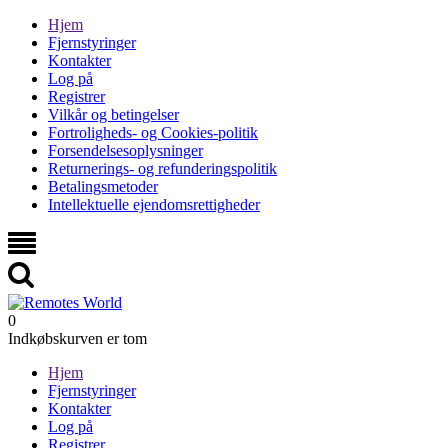
Hjem
Fjernstyringer
Kontakter
Log på
Registrer
Vilkår og betingelser
Fortroligheds- og Cookies-politik
Forsendelsesoplysninger
Returnerings- og refunderingspolitik
Betalingsmetoder
Intellektuelle ejendomsrettigheder
0
Indkøbskurven er tom
Hjem
Fjernstyringer
Kontakter
Log på
Registrer