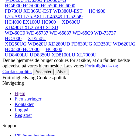
WD620U FD630U FD630U-G
HC4900 HC5000 HC5500 HC6000
FD730U XD365U-EST WD380U-EST
HC4900
L75-A91 L75-A81 LT-46249 LT-52249
HC4000 EX100U HC900
XD600U
XD490U XL2550U XL8U
WD-60C9 WD-65737 WD-65837 WD-65C9 WD-73737
HC7000
XD550U
XD250UG WD620U XD280UD FD630UG XD250U WD620UG
HC6500 HC7000
HC3000
UD8400LU UD8350U XD8100LU XL7000U
Denne hjemmeside bruger cookies for at sikre, at du får den bedste
oplevelse på vores hjemmeside. Læs vores
Fortroligheds- og
Cookies-politik
Accepter
Afvis
Fortroligheds- og Cookies-politik
Navigering
Hjem
Fjernstyringer
Kontakter
Log på
Registrer
Support
Vilkår og betingelser