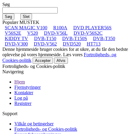
Søg
Populær MUSTEK
SCAN MAGIC V100
R100A
DVD PLAYER56S
V56S2E
V520
DVD-V56L
DVD-V56S2C
KIDDY TV
DVB-T150
DVB-T150S
DVB-T350
DVD-V300
DVD-V562
DVD520
HT713
Denne hjemmeside bruger cookies for at sikre, at du får den bedste
oplevelse på vores hjemmeside. Læs vores
Fortroligheds- og
Cookies-politik
Accepter
Afvis
Fortroligheds- og Cookies-politik
Navigering
Hjem
Fjernstyringer
Kontakter
Log på
Registrer
Support
Vilkår og betingelser
Fortroligheds- og Cookies-politik