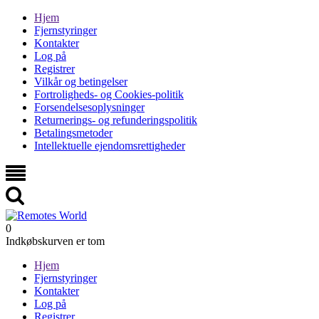
Hjem
Fjernstyringer
Kontakter
Log på
Registrer
Vilkår og betingelser
Fortroligheds- og Cookies-politik
Forsendelsesoplysninger
Returnerings- og refunderingspolitik
Betalingsmetoder
Intellektuelle ejendomsrettigheder
0
Indkøbskurven er tom
Hjem
Fjernstyringer
Kontakter
Log på
Registrer