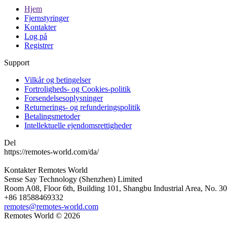
Hjem
Fjernstyringer
Kontakter
Log på
Registrer
Support
Vilkår og betingelser
Fortroligheds- og Cookies-politik
Forsendelsesoplysninger
Returnerings- og refunderingspolitik
Betalingsmetoder
Intellektuelle ejendomsrettigheder
Del
https://remotes-world.com/da/
Kontakter
Remotes World
Sense Say Technology (Shenzhen) Limited
Room A08, Floor 6th, Building 101, Shangbu Industrial Area, No. 3
+86 18588469332
remotes@remotes-world.com
Remotes World ©
2026