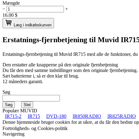
Mængde
−
+
16.00
$
Læg i indkøbskurven
Erstatnings-fjernbetjening til
Muvid IR71
Erstatnings-fjernbetjening til
Muvid IR715
med alle de funktioner, du
Den erstatter alle knapperne på den originale fjernbetjening
Du får den med samme indstillinger som den originale fjernbetjening.
Sæt batterierne i, så er den klar til brug.
12 måneders garanti.
Søg
Populær MUVID
IR715-2
IR715
DVD-180
IR850RADIO
IR825RADIO
Denne hjemmeside bruger cookies for at sikre, at du får den bedste 
Fortroligheds- og Cookies-politik
Navigering