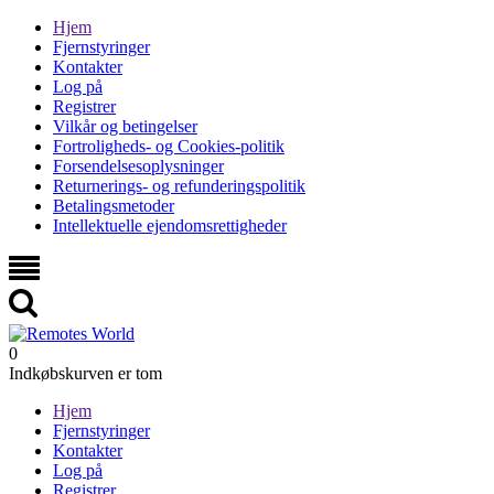
Hjem
Fjernstyringer
Kontakter
Log på
Registrer
Vilkår og betingelser
Fortroligheds- og Cookies-politik
Forsendelsesoplysninger
Returnerings- og refunderingspolitik
Betalingsmetoder
Intellektuelle ejendomsrettigheder
0
Indkøbskurven er tom
Hjem
Fjernstyringer
Kontakter
Log på
Registrer