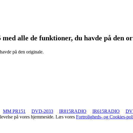
5
med alle de funktioner, du havde på den or
 havde på den originale.
MM PR151
DVD-2033
IR815RADIO
IR615RADIO
DV
oplevelse på vores hjemmeside. Læs vores
Fortroligheds- og Cookies-poli