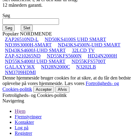
12 måneders garanti.
Søg
Populær NORDMENDE
ZAP26510ND-L
ND50KS4100S UHD SMART
ND39S3000H-SMART
ND43KS4500N-UHD SMART
ND43KS4600J-UHD SMART
32LCD TV
ZAP-S210265ND
ND55KFS5600N
HD24N2000H
ND55KS4000J UHD SMART
ND55KFS5700T
GALAXY36X
ND28N2000C
N3202LB
NM3709HDMI
Denne hjemmeside bruger cookies for at sikre, at du får den bedste
oplevelse på vores hjemmeside. Læs vores
Fortroligheds- og
Cookies-politik
Accepter
Afvis
Fortroligheds- og Cookies-politik
Navigering
Hjem
Fjernstyringer
Kontakter
Log på
Registrer