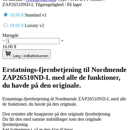
ZAP26510ND-L
Tilgængelighed :
På lager
16.00 $
Standard v1
18.00 $
Luxury v2
Mængde
−
+
16.00
$
Læg i indkøbskurven
Erstatnings-fjernbetjening til
Nordmende
ZAP26510ND-L
med alle de funktioner,
du havde på den originale.
Erstatnings-fjernbetjening til
Nordmende ZAP26510ND-L
med alle
de funktioner, du havde på den originale.
Den erstatter alle knapperne på den originale fjernbetjening
Du får den med samme indstillinger som den originale
fjernbetjening.
Sæt batterierne i, så er den klar til brug.