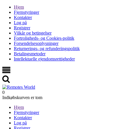
Hjem
Fjernstyringer
Kontakter
Log på
Registrer
Vilkår og betingelser
Fortroligheds- og Cookies-politik
Forsendelsesoplysninger
Returnerings- og refunderingspolitik
Betalingsmetoder
Intellektuelle ejendomsrettigheder
0
Indkøbskurven er tom
Hjem
Fjernstyringer
Kontakter
Log på
Registrer