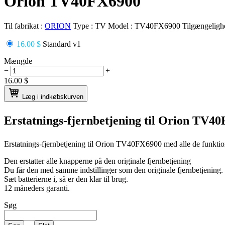
Orion TV40FX6900
Til fabrikat :
ORION
Type :
TV
Model :
TV40FX6900
Tilgængeligh
16.00 $
Standard v1
Mængde
−
+
16.00
$
Læg i indkøbskurven
Erstatnings-fjernbetjening til
Orion TV40
Erstatnings-fjernbetjening til
Orion TV40FX6900
med alle de funktio
Den erstatter alle knapperne på den originale fjernbetjening
Du får den med samme indstillinger som den originale fjernbetjening.
Sæt batterierne i, så er den klar til brug.
12 måneders garanti.
Søg