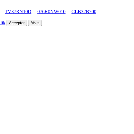
TV37RN10D
076R0NW010
CLB32B700
tik
Accepter
Afvis