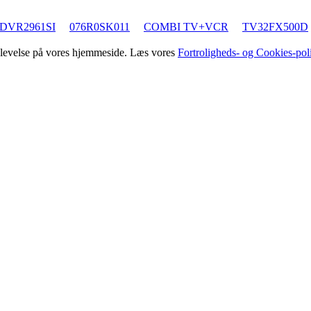
DVR2961SI
076R0SK011
COMBI TV+VCR
TV32FX500D
oplevelse på vores hjemmeside. Læs vores
Fortroligheds- og Cookies-poli