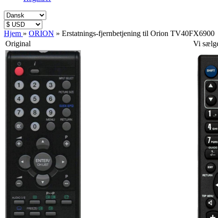
Hjem
»
ORION
»
Erstatnings-fjernbetjening til Orion TV40FX6900
Original
Vi sælg