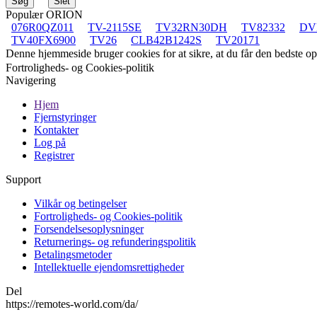
Populær ORION
076R0QZ011
TV-2115SE
TV32RN30DH
TV82332
DV
TV40FX6900
TV26
CLB42B1242S
TV20171
Denne hjemmeside bruger cookies for at sikre, at du får den bedste 
Fortroligheds- og Cookies-politik
Navigering
Hjem
Fjernstyringer
Kontakter
Log på
Registrer
Support
Vilkår og betingelser
Fortroligheds- og Cookies-politik
Forsendelsesoplysninger
Returnerings- og refunderingspolitik
Betalingsmetoder
Intellektuelle ejendomsrettigheder
Del
https://remotes-world.com/da/