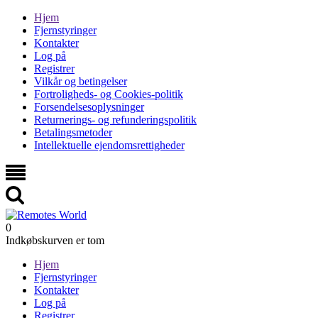
Hjem
Fjernstyringer
Kontakter
Log på
Registrer
Vilkår og betingelser
Fortroligheds- og Cookies-politik
Forsendelsesoplysninger
Returnerings- og refunderingspolitik
Betalingsmetoder
Intellektuelle ejendomsrettigheder
0
Indkøbskurven er tom
Hjem
Fjernstyringer
Kontakter
Log på
Registrer