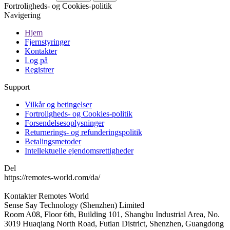
Fortroligheds- og Cookies-politik
Navigering
Hjem
Fjernstyringer
Kontakter
Log på
Registrer
Support
Vilkår og betingelser
Fortroligheds- og Cookies-politik
Forsendelsesoplysninger
Returnerings- og refunderingspolitik
Betalingsmetoder
Intellektuelle ejendomsrettigheder
Del
https://remotes-world.com/da/
Kontakter
Remotes World
Sense Say Technology (Shenzhen) Limited
Room A08, Floor 6th, Building 101, Shangbu Industrial Area, No.
3019 Huaqiang North Road, Futian District, Shenzhen, Guangdong