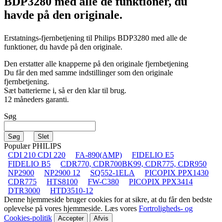
BDP3280
med alle de funktioner, du
havde på den originale.
Erstatnings-fjernbetjening til
Philips BDP3280
med alle de
funktioner, du havde på den originale.
Den erstatter alle knapperne på den originale fjernbetjening
Du får den med samme indstillinger som den originale
fjernbetjening.
Sæt batterierne i, så er den klar til brug.
12 måneders garanti.
Søg
Populær PHILIPS
CDI 210 CDI 220
FA-890(AMP)
FIDELIO E5
FIDELIO B5
CDR770, CDR700BK99, CDR775, CDR950
NP2900
NP2900 12
SQ552-1ELA
PICOPIX PPX1430
CDR775
HTS8100
FW-C380
PICOPIX PPX3414
DTR3000
HTD3510-12
Denne hjemmeside bruger cookies for at sikre, at du får den bedste
oplevelse på vores hjemmeside. Læs vores
Fortroligheds- og
Cookies-politik
Accepter
Afvis