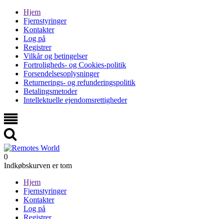
Hjem
Fjernstyringer
Kontakter
Log på
Registrer
Vilkår og betingelser
Fortroligheds- og Cookies-politik
Forsendelsesoplysninger
Returnerings- og refunderingspolitik
Betalingsmetoder
Intellektuelle ejendomsrettigheder
0
Indkøbskurven er tom
Hjem
Fjernstyringer
Kontakter
Log på
Registrer