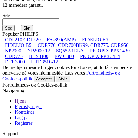
12 måneders garanti.
Søg
Populær PHILIPS
CDI 210 CDI 220
FA-890(AMP)
FIDELIO E5
FIDELIO B5
CDR770, CDR700BK99, CDR775, CDR950
NP2900
NP2900 12
SQ552-1ELA
PICOPIX PPX1430
CDR775
HTS8100
FW-C380
PICOPIX PPX3414
DTR3000
HTD3510-12
Denne hjemmeside bruger cookies for at sikre, at du får den bedste
oplevelse på vores hjemmeside. Læs vores
Fortroligheds- og
Cookies-politik
Accepter
Afvis
Fortroligheds- og Cookies-politik
Navigering
Hjem
Fjernstyringer
Kontakter
Log på
Registrer
Support