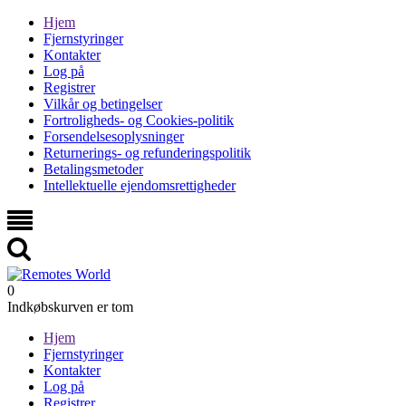
Hjem
Fjernstyringer
Kontakter
Log på
Registrer
Vilkår og betingelser
Fortroligheds- og Cookies-politik
Forsendelsesoplysninger
Returnerings- og refunderingspolitik
Betalingsmetoder
Intellektuelle ejendomsrettigheder
0
Indkøbskurven er tom
Hjem
Fjernstyringer
Kontakter
Log på
Registrer