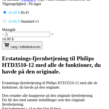
Tilgængelighed :
På lager
16.00 $
Hi-Fi
16.00 $
Standard v1
Mængde
−
+
16.00
$
Læg i indkøbskurven
Erstatnings-fjernbetjening til
Philips
HTD3510-12
med alle de funktioner, du
havde på den originale.
Erstatnings-fjernbetjening til
Philips HTD3510-12
med alle de
funktioner, du havde på den originale.
Den erstatter alle knapperne på den originale fjernbetjening
Du får den med samme indstillinger som den originale
fjernbetjening.
Sæt batterierne i, så er den klar til brug.