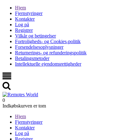
Hjem
Fjernstyringer
Kontakter
Log på
Registrer
Vilkår og betingelser
Fortroligheds- og Cookies-politik
Forsendelsesoplysninger
Returnerings- og refunderingspolitik
Betalingsmetoder
Intellektuelle ejendomsrettigheder
0
Indkøbskurven er tom
Hjem
Fjernstyringer
Kontakter
Log på
Registrer