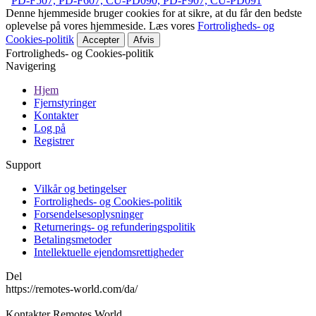
PD-F507, PD-F607, CU-PD090, PD-F907, CU-PD091
Denne hjemmeside bruger cookies for at sikre, at du får den bedste
oplevelse på vores hjemmeside. Læs vores
Fortroligheds- og
Cookies-politik
Accepter
Afvis
Fortroligheds- og Cookies-politik
Navigering
Hjem
Fjernstyringer
Kontakter
Log på
Registrer
Support
Vilkår og betingelser
Fortroligheds- og Cookies-politik
Forsendelsesoplysninger
Returnerings- og refunderingspolitik
Betalingsmetoder
Intellektuelle ejendomsrettigheder
Del
https://remotes-world.com/da/
Kontakter
Remotes World