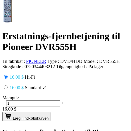
Erstatnings-fjernbetjening til
Pioneer DVR555H
Til fabrikat :
PIONEER
Type :
DVD/HDD
Model :
DVR555H
Stregkode :
0720344403212
Tilgængelighed :
På lager
16.00 $
Hi-Fi
16.00 $
Standard v1
Mængde
−
+
16.00
$
Læg i indkøbskurven