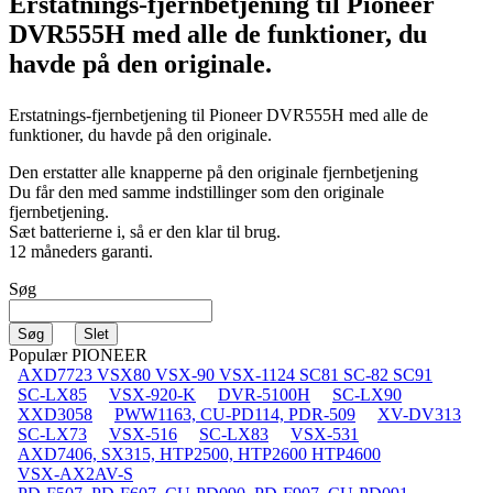
Erstatnings-fjernbetjening til
Pioneer
DVR555H
med alle de funktioner, du
havde på den originale.
Erstatnings-fjernbetjening til
Pioneer DVR555H
med alle de
funktioner, du havde på den originale.
Den erstatter alle knapperne på den originale fjernbetjening
Du får den med samme indstillinger som den originale
fjernbetjening.
Sæt batterierne i, så er den klar til brug.
12 måneders garanti.
Søg
Populær PIONEER
AXD7723 VSX80 VSX-90 VSX-1124 SC81 SC-82 SC91
SC-LX85
VSX-920-K
DVR-5100H
SC-LX90
XXD3058
PWW1163, CU-PD114, PDR-509
XV-DV313
SC-LX73
VSX-516
SC-LX83
VSX-531
AXD7406, SX315, HTP2500, HTP2600 HTP4600
VSX-AX2AV-S