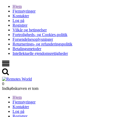
Hjem
Fjernstyringer
Kontakter
Log på
Registrer
Vilkår og betingelser
Fortroligheds- og Cookies-politik
Forsendelsesoplysninger
Returnerings- og refunderingspolitik
Betalingsmetoder
Intellektuelle ejendomsrettigheder
0
Indkøbskurven er tom
Hjem
Fjernstyringer
Kontakter
Log på
Registrer