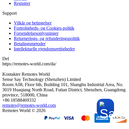
Registrer
Support
Vilkår og betingelser
Fortroligheds- og Cookies-politik
Forsendelsesoplysninger
Returnerings- og refunderingspolitik
Betalingsmetoder
Intellektuelle ejendomsrettigheder
Del
https://remotes-world.com/da/
Kontakter
Remotes World
Sense Say Technology (Shenzhen) Limited
Room A08, Floor 6th, Building 101, Shangbu Industrial Area, No.
3019 Huaqiang North Road, Futian District, Shenzhen, Guangdong
province, 518000, China
+86 18588469332
remotes@remotes-world.com
Remotes World ©
2026