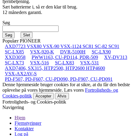
fjernbetjening.
Sæt batterierne i, så er den klar til brug.
12 måneders garanti.
Søg
Populær PIONEER
AXD7723 VSX80 VSX-90 VSX-1124 SC81 SC-82 SC91
SC-LX85
VSX-920-K
DVR-5100H
SC-LX90
XXD3058
PWW1163, CU-PD114, PDR-509
XV-DV313
SC-LX73
VSX-516
SC-LX83
VSX-531
AXD7406, SX315, HTP2500, HTP2600 HTP4600
VSX-AX2AV-S
PD-F507, PD-F607, CU-PD090, PD-F907, CU-PD091
Denne hjemmeside bruger cookies for at sikre, at du får den bedste
oplevelse på vores hjemmeside. Læs vores
Fortroligheds- og
Cookies-politik
Accepter
Afvis
Fortroligheds- og Cookies-politik
Navigering
Hjem
Fjernstyringer
Kontakter
Log på