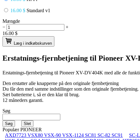
16.00 $
Standard v1
Mængde
−
+
16.00
$
Læg i indkøbskurven
Erstatnings-fjernbetjening til
Pioneer XV
Erstatnings-fjernbetjening til
Pioneer XV-DV404K
med alle de funkti
Den erstatter alle knapperne på den originale fjernbetjening
Du får den med samme indstillinger som den originale fjernbetjening.
Sæt batterierne i, så er den klar til brug.
12 måneders garanti.
Søg
Populær PIONEER
AXD7723 VSX80 VSX-90 VSX-1124 SC81 SC-82 SC91
SC-