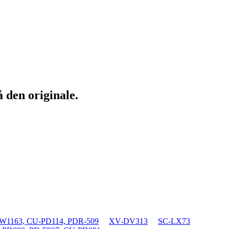
 den originale.
1163, CU-PD114, PDR-509
XV-DV313
SC-LX73