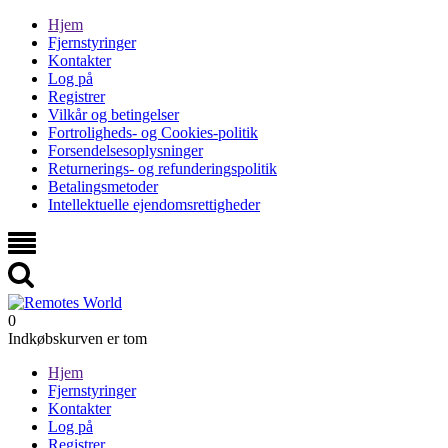
Hjem
Fjernstyringer
Kontakter
Log på
Registrer
Vilkår og betingelser
Fortroligheds- og Cookies-politik
Forsendelsesoplysninger
Returnerings- og refunderingspolitik
Betalingsmetoder
Intellektuelle ejendomsrettigheder
0
Indkøbskurven er tom
Hjem
Fjernstyringer
Kontakter
Log på
Registrer