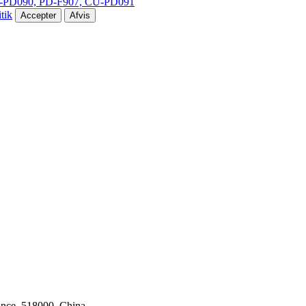
-PD090, PD-F907, CU-PD091
tik
Accepter
Afvis
ince, 518000, China