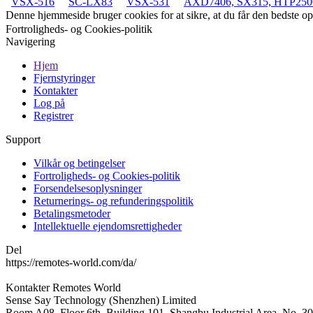
VSX-516
SC-LX83
VSX-531
AXD7406, SX315, HTP250
Denne hjemmeside bruger cookies for at sikre, at du får den bedste 
Fortroligheds- og Cookies-politik
Navigering
Hjem
Fjernstyringer
Kontakter
Log på
Registrer
Support
Vilkår og betingelser
Fortroligheds- og Cookies-politik
Forsendelsesoplysninger
Returnerings- og refunderingspolitik
Betalingsmetoder
Intellektuelle ejendomsrettigheder
Del
https://remotes-world.com/da/
Kontakter
Remotes World
Sense Say Technology (Shenzhen) Limited
Room A08, Floor 6th, Building 101, Shangbu Industrial Area, No. 3