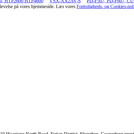
0, HTP2600 HTP4600
VSX-AX2AV-S
PD-F507, PD-F607, CU
oplevelse på vores hjemmeside. Læs vores
Fortroligheds- og Cookies-poli
019 Huaqiang North Road, Futian District, Shenzhen, Guangdong prov