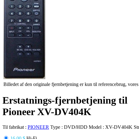
Billedet af den originale fjernbetjening er kun til referencebrug, vore
Erstatnings-fjernbetjening til
Pioneer XV-DV404K
Til fabrikat :
PIONEER
Type :
DVD/HDD
Model :
XV-DV404K
St
16.00 $
Hi-Fi