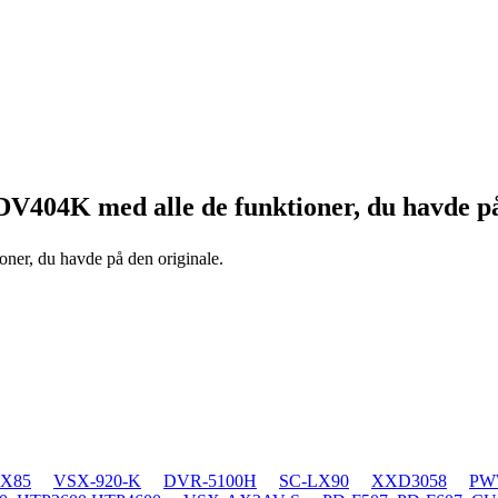
-DV404K
med alle de funktioner, du havde på
oner, du havde på den originale.
LX85
VSX-920-K
DVR-5100H
SC-LX90
XXD3058
PWW