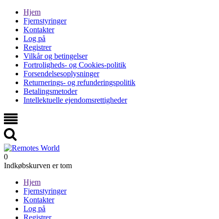
Hjem
Fjernstyringer
Kontakter
Log på
Registrer
Vilkår og betingelser
Fortroligheds- og Cookies-politik
Forsendelsesoplysninger
Returnerings- og refunderingspolitik
Betalingsmetoder
Intellektuelle ejendomsrettigheder
0
Indkøbskurven er tom
Hjem
Fjernstyringer
Kontakter
Log på
Registrer