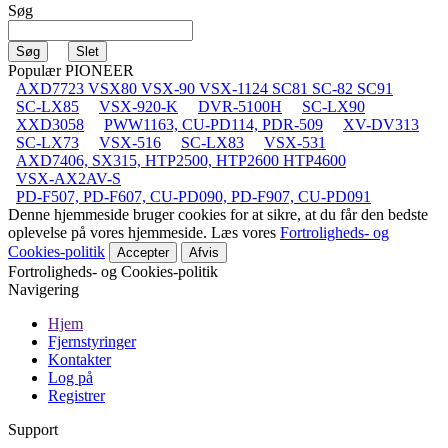
Søg
Populær PIONEER
AXD7723 VSX80 VSX-90 VSX-1124 SC81 SC-82 SC91
SC-LX85
VSX-920-K
DVR-5100H
SC-LX90
XXD3058
PWW1163, CU-PD114, PDR-509
XV-DV313
SC-LX73
VSX-516
SC-LX83
VSX-531
AXD7406, SX315, HTP2500, HTP2600 HTP4600
VSX-AX2AV-S
PD-F507, PD-F607, CU-PD090, PD-F907, CU-PD091
Denne hjemmeside bruger cookies for at sikre, at du får den bedste
oplevelse på vores hjemmeside. Læs vores
Fortroligheds- og
Cookies-politik
Accepter
Afvis
Fortroligheds- og Cookies-politik
Navigering
Hjem
Fjernstyringer
Kontakter
Log på
Registrer
Support