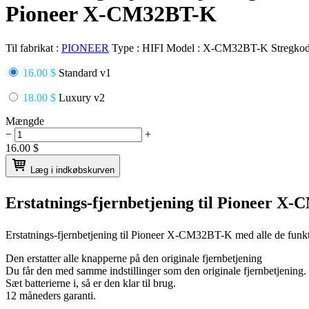
Pioneer X-CM32BT-K
Til fabrikat :
PIONEER
Type :
HIFI
Model :
X-CM32BT-K
Stregko
16.00 $
Standard v1
18.00 $
Luxury v2
Mængde
−
+
16.00
$
Læg i indkøbskurven
Erstatnings-fjernbetjening til
Pioneer X-
Erstatnings-fjernbetjening til
Pioneer X-CM32BT-K
med alle de funk
Den erstatter alle knapperne på den originale fjernbetjening
Du får den med samme indstillinger som den originale fjernbetjening.
Sæt batterierne i, så er den klar til brug.
12 måneders garanti.