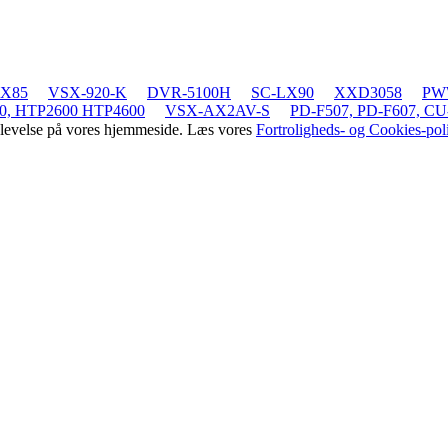
LX85
VSX-920-K
DVR-5100H
SC-LX90
XXD3058
PWW
0, HTP2600 HTP4600
VSX-AX2AV-S
PD-F507, PD-F607, CU
oplevelse på vores hjemmeside. Læs vores
Fortroligheds- og Cookies-poli