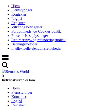
Hjem
Fjernstyringer
Kontakter
Log på
Registrer
Vilkår og betingelser
Fortroligheds- og Cookies-politik
Forsendelsesoplysninger
Returnerings- og refunderingspolitik
Betalingsmetoder
Intellektuelle ejendomsrettigheder
0
Indkøbskurven er tom
Hjem
Fjernstyringer
Kontakter
Log på
Registrer