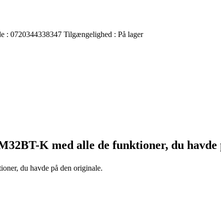
de :
0720344338347
Tilgængelighed :
På lager
CM32BT-K
med alle de funktioner, du havde 
tioner, du havde på den originale.