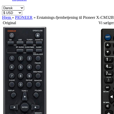
Hjem
»
PIONEER
»
Erstatnings-fjernbetjening til Pioneer X-CM32
Original
Vi sælger