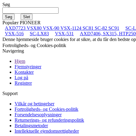
Søg
Populær PIONEER
AXD7723 VSX80 VSX-90 VSX-1124 SC81 SC-82 SC91
SC-
VSX-516
SC-LX83
VSX-531
AXD7406, SX315, HTP250
Denne hjemmeside bruger cookies for at sikre, at du får den bedste 
Fortroligheds- og Cookies-politik
Navigering
Hjem
Fjernstyringer
Kontakter
Log på
Registrer
Support
Vilkår og betingelser
Fortroligheds- og Cookies-politik
Forsendelsesoplysninger
Returnerings- og refunderingspolitik
Betalingsmetoder
Intellektuelle ejendomsrettigheder