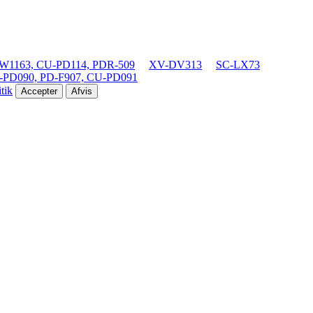
1163, CU-PD114, PDR-509
XV-DV313
SC-LX73
-PD090, PD-F907, CU-PD091
tik
Accepter
Afvis