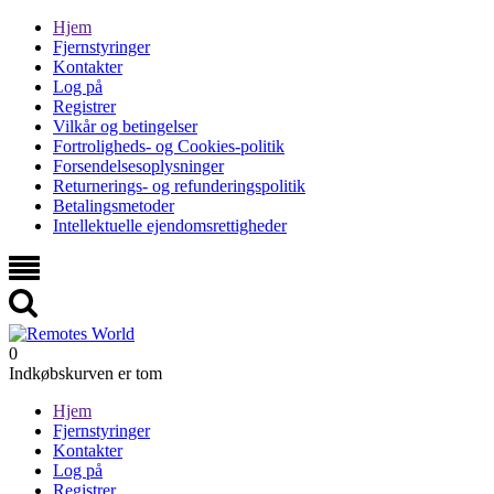
Hjem
Fjernstyringer
Kontakter
Log på
Registrer
Vilkår og betingelser
Fortroligheds- og Cookies-politik
Forsendelsesoplysninger
Returnerings- og refunderingspolitik
Betalingsmetoder
Intellektuelle ejendomsrettigheder
0
Indkøbskurven er tom
Hjem
Fjernstyringer
Kontakter
Log på
Registrer