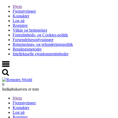
Hjem
Fjernstyringer
Kontakter
Log på
Registrer
Vilkår og betingelser
Fortroligheds- og Cookies-politik
Forsendelsesoplysninger
Returnerings- og refunderingspolitik
Betalingsmetoder
Intellektuelle ejendomsrettigheder
0
Indkøbskurven er tom
Hjem
Fjernstyringer
Kontakter
Log på
Registrer