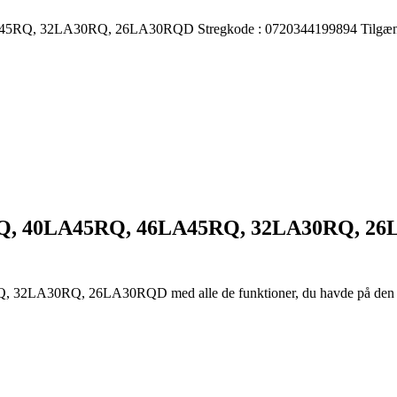
A45RQ, 32LA30RQ, 26LA30RQD
Stregkode :
0720344199894
Tilgæ
Q, 40LA45RQ, 46LA45RQ, 32LA30RQ, 2
RQ, 32LA30RQ, 26LA30RQD
med alle de funktioner, du havde på den 