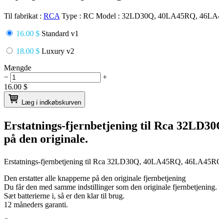
Til fabrikat :
RCA
Type :
RC
Model :
32LD30Q, 40LA45RQ, 46L
16.00 $
Standard v1
18.00 $
Luxury v2
Mængde
−
+
16.00
$
Læg i indkøbskurven
Erstatnings-fjernbetjening til
Rca 32LD30
på den originale.
Erstatnings-fjernbetjening til
Rca 32LD30Q, 40LA45RQ, 46LA45
Den erstatter alle knapperne på den originale fjernbetjening
Du får den med samme indstillinger som den originale fjernbetjening.
Sæt batterierne i, så er den klar til brug.
12 måneders garanti.