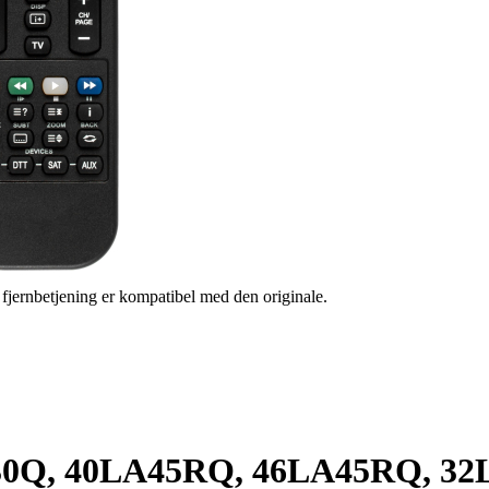
s fjernbetjening er kompatibel med den originale.
2LD30Q, 40LA45RQ, 46LA45RQ, 