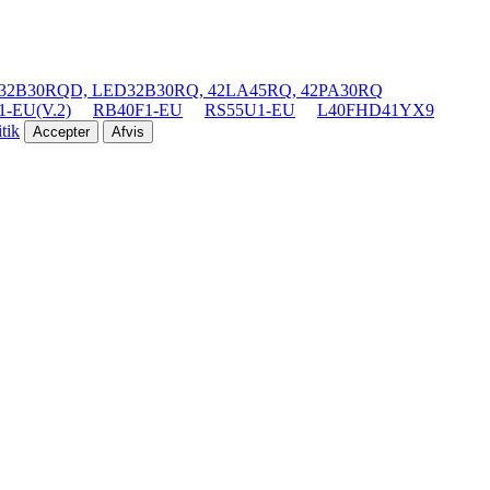
32B30RQD, LED32B30RQ, 42LA45RQ, 42PA30RQ
-EU(V.2)
RB40F1-EU
RS55U1-EU
L40FHD41YX9
tik
Accepter
Afvis