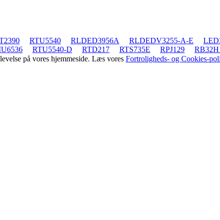
T2390
RTU5540
RLDED3956A
RLDEDV3255-A-E
LED
MU6536
RTU5540-D
RTD217
RTS735E
RPJ129
RB32H1
oplevelse på vores hjemmeside. Læs vores
Fortroligheds- og Cookies-poli