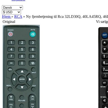
Hjem
»
RCA
»
Ny fjernbetjening til Rca 32LD30Q, 40LA45RQ
Original
Vi sælg