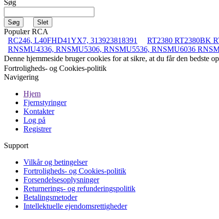
Søg
Populær RCA
RC246, L40FHD41YX7, 313923818391
RT2380 RT2380BK R
RNSMU4336, RNSMU5306, RNSMU5536, RNSMU6036 RNS
Denne hjemmeside bruger cookies for at sikre, at du får den bedste 
Fortroligheds- og Cookies-politik
Navigering
Hjem
Fjernstyringer
Kontakter
Log på
Registrer
Support
Vilkår og betingelser
Fortroligheds- og Cookies-politik
Forsendelsesoplysninger
Returnerings- og refunderingspolitik
Betalingsmetoder
Intellektuelle ejendomsrettigheder