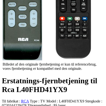
Billedet af den originale fjernbetjening er kun til referencebrug,
vores fjernbetjening er kompatibel med den originale.
Erstatnings-fjernbetjening til
Rca L40FHD41YX9
Til fabrikat :
RCA
Type :
TV
Model :
L40FHD41YX9
Stregkode :
0720344229478
Tilgængelighed :
På lager