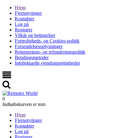
Hjem
Fjernstyringer
Kontakter
Log på
Registrer
Vilkår og betingelser
Fortroligheds- og Cookies-politik
Forsendelsesoplysninger
Returnerings- og refunderingspolitik
Betalingsmetoder
Intellektuelle ejendomsrettigheder
0
Indkøbskurven er tom
Hjem
Fjernstyringer
Kontakter
Log på
Registrer