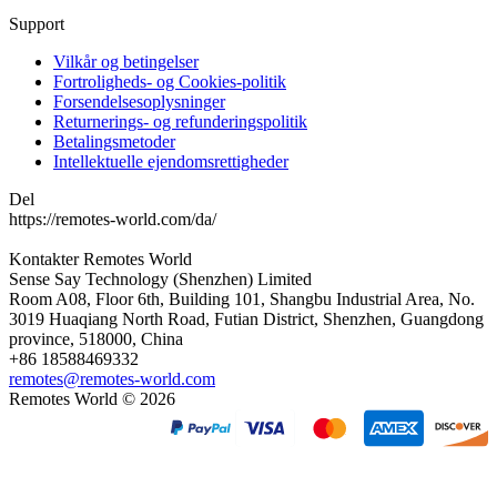
Support
Vilkår og betingelser
Fortroligheds- og Cookies-politik
Forsendelsesoplysninger
Returnerings- og refunderingspolitik
Betalingsmetoder
Intellektuelle ejendomsrettigheder
Del
https://remotes-world.com/da/
Kontakter
Remotes World
Sense Say Technology (Shenzhen) Limited
Room A08, Floor 6th, Building 101, Shangbu Industrial Area, No.
3019 Huaqiang North Road, Futian District, Shenzhen, Guangdong
province, 518000, China
+86 18588469332
remotes@remotes-world.com
Remotes World ©
2026