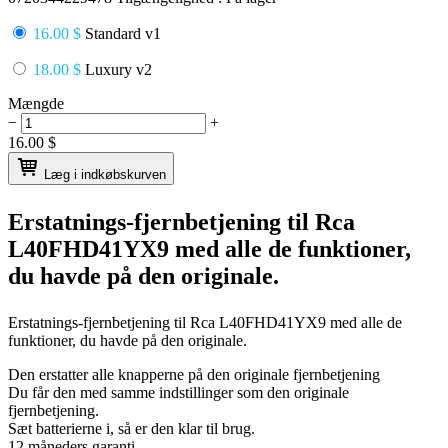
16.00 $
Standard v1
18.00 $
Luxury v2
Mængde
−
+
16.00
$
Læg i indkøbskurven
Erstatnings-fjernbetjening til
Rca
L40FHD41YX9
med alle de funktioner,
du havde på den originale.
Erstatnings-fjernbetjening til
Rca L40FHD41YX9
med alle de
funktioner, du havde på den originale.
Den erstatter alle knapperne på den originale fjernbetjening
Du får den med samme indstillinger som den originale
fjernbetjening.
Sæt batterierne i, så er den klar til brug.
12 måneders garanti.