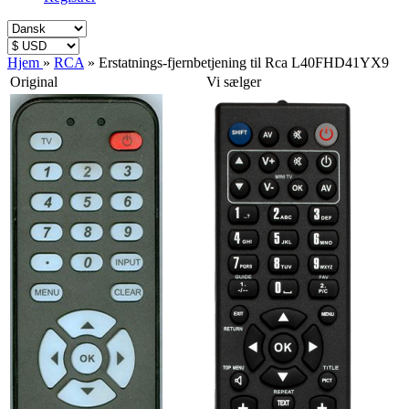
Hjem
»
RCA
»
Erstatnings-fjernbetjening til Rca L40FHD41YX9
Original
Vi sælger