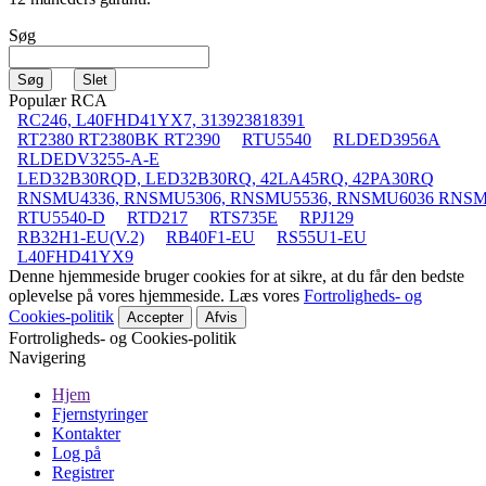
Søg
Populær RCA
RC246, L40FHD41YX7, 313923818391
RT2380 RT2380BK RT2390
RTU5540
RLDED3956A
RLDEDV3255-A-E
LED32B30RQD, LED32B30RQ, 42LA45RQ, 42PA30RQ
RNSMU4336, RNSMU5306, RNSMU5536, RNSMU6036 RNS
RTU5540-D
RTD217
RTS735E
RPJ129
RB32H1-EU(V.2)
RB40F1-EU
RS55U1-EU
L40FHD41YX9
Denne hjemmeside bruger cookies for at sikre, at du får den bedste
oplevelse på vores hjemmeside. Læs vores
Fortroligheds- og
Cookies-politik
Accepter
Afvis
Fortroligheds- og Cookies-politik
Navigering
Hjem
Fjernstyringer
Kontakter
Log på
Registrer