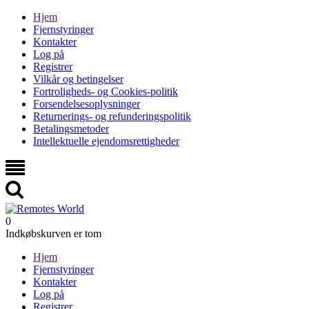
Hjem
Fjernstyringer
Kontakter
Log på
Registrer
Vilkår og betingelser
Fortroligheds- og Cookies-politik
Forsendelsesoplysninger
Returnerings- og refunderingspolitik
Betalingsmetoder
Intellektuelle ejendomsrettigheder
0
Indkøbskurven er tom
Hjem
Fjernstyringer
Kontakter
Log på
Registrer