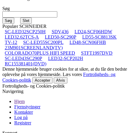
Søg
Populær SCHNEIDER
SC-LED32SCP250H
SDV436
LD24-SCF06HDW
LED32.62TCS-A
LED50-SC290P
LD55-SC8813SK
TV-12
SC-LED55SC200PL
LD48-SCN06FHB
23M901SCREENLAND(TV)
COLORADO70PLUS HIFI SPEED
STFT1997DVD
SC-LED43SC290P
LED32-SCP202H
RC155381401(DVD)
Denne hjemmeside bruger cookies for at sikre, at du får den bedste
oplevelse på vores hjemmeside. Læs vores
Fortroligheds- og
Cookies-politik
Accepter
Afvis
Fortroligheds- og Cookies-politik
Navigering
Hjem
Fjernstyringer
Kontakter
Log på
Registrer
Support