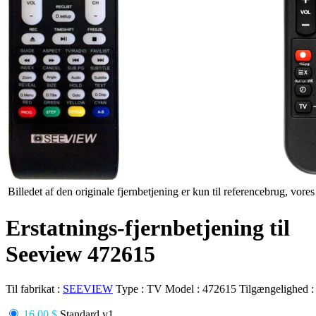
Billedet af den originale fjernbetjening er kun til referencebrug, vore
Erstatnings-fjernbetjening til
Seeview 472615
Til fabrikat :
SEEVIEW
Type :
TV
Model :
472615
Tilgængelighed 
16.00 $
Standard v1