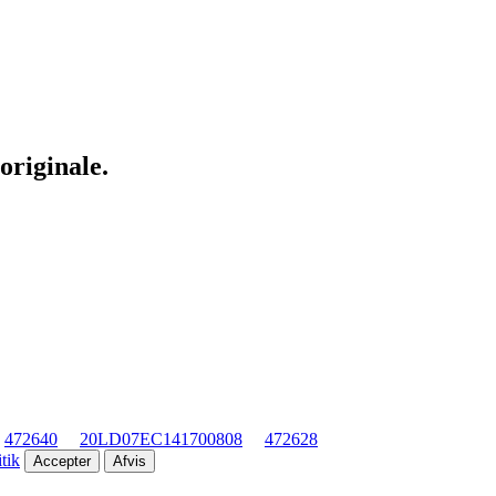
originale.
472640
20LD07EC141700808
472628
tik
Accepter
Afvis