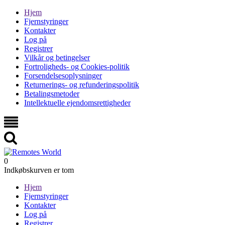
Hjem
Fjernstyringer
Kontakter
Log på
Registrer
Vilkår og betingelser
Fortroligheds- og Cookies-politik
Forsendelsesoplysninger
Returnerings- og refunderingspolitik
Betalingsmetoder
Intellektuelle ejendomsrettigheder
0
Indkøbskurven er tom
Hjem
Fjernstyringer
Kontakter
Log på
Registrer