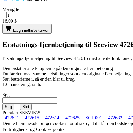
Mængde
−
+
16.00
$
Læg i indkøbskurven
Erstatnings-fjernbetjening til
Seeview 472
Erstatnings-fjernbetjening til
Seeview 472615
med alle de funktioner,
Den erstatter alle knapperne på den originale fjernbetjening
Du får den med samme indstillinger som den originale fjernbetjening.
Sæt batterierne i, så er den klar til brug.
12 måneders garanti.
Søg
Populær SEEVIEW
472621
472615
472614
472625
SCH001
472632
47
Denne hjemmeside bruger cookies for at sikre, at du får den bedste 
Fortroligheds- og Cookies-politik