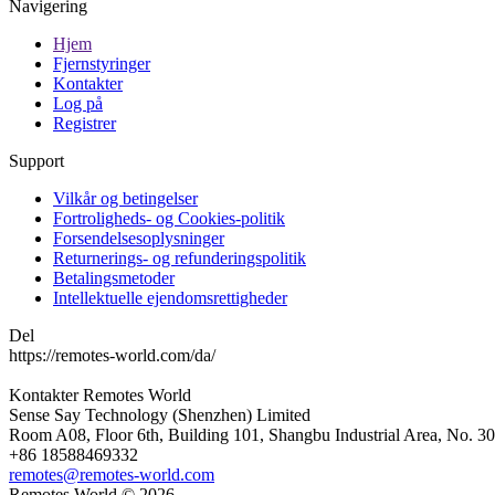
Navigering
Hjem
Fjernstyringer
Kontakter
Log på
Registrer
Support
Vilkår og betingelser
Fortroligheds- og Cookies-politik
Forsendelsesoplysninger
Returnerings- og refunderingspolitik
Betalingsmetoder
Intellektuelle ejendomsrettigheder
Del
https://remotes-world.com/da/
Kontakter
Remotes World
Sense Say Technology (Shenzhen) Limited
Room A08, Floor 6th, Building 101, Shangbu Industrial Area, No. 3
+86 18588469332
remotes@remotes-world.com
Remotes World ©
2026