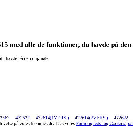
615
med alle de funktioner, du havde på den 
 du havde på den originale.
2563
472527
472614(1VERS.)
472614(2VERS.)
472622
oplevelse på vores hjemmeside. Læs vores
Fortroligheds- og Cookies-poli