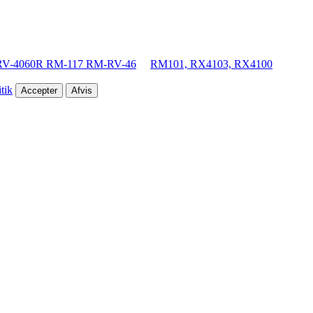
RV-4060R RM-117 RM-RV-46
RM101, RX4103, RX4100
tik
Accepter
Afvis