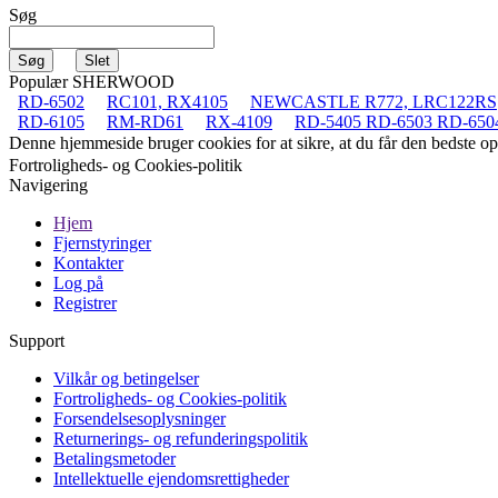
Søg
Populær SHERWOOD
RD-6502
RC101, RX4105
NEWCASTLE R772, LRC122RS
RD-6105
RM-RD61
RX-4109
RD-5405 RD-6503 RD-650
Denne hjemmeside bruger cookies for at sikre, at du får den bedste 
Fortroligheds- og Cookies-politik
Navigering
Hjem
Fjernstyringer
Kontakter
Log på
Registrer
Support
Vilkår og betingelser
Fortroligheds- og Cookies-politik
Forsendelsesoplysninger
Returnerings- og refunderingspolitik
Betalingsmetoder
Intellektuelle ejendomsrettigheder