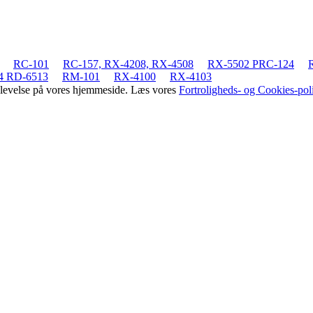
RC-101
RC-157, RX-4208, RX-4508
RX-5502 PRC-124
4 RD-6513
RM-101
RX-4100
RX-4103
oplevelse på vores hjemmeside. Læs vores
Fortroligheds- og Cookies-poli