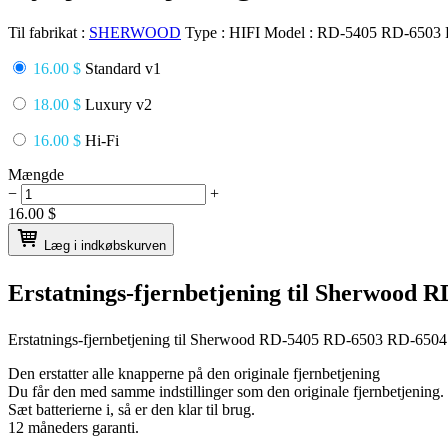
Til fabrikat :
SHERWOOD
Type :
HIFI
Model :
RD-5405 RD-6503 
16.00 $
Standard v1
18.00 $
Luxury v2
16.00 $
Hi-Fi
Mængde
−
+
16.00
$
Læg i indkøbskurven
Erstatnings-fjernbetjening til
Sherwood R
Erstatnings-fjernbetjening til
Sherwood RD-5405 RD-6503 RD-650
Den erstatter alle knapperne på den originale fjernbetjening
Du får den med samme indstillinger som den originale fjernbetjening.
Sæt batterierne i, så er den klar til brug.
12 måneders garanti.