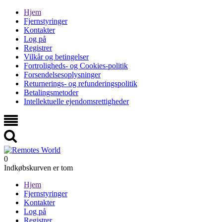
Hjem
Fjernstyringer
Kontakter
Log på
Registrer
Vilkår og betingelser
Fortroligheds- og Cookies-politik
Forsendelsesoplysninger
Returnerings- og refunderingspolitik
Betalingsmetoder
Intellektuelle ejendomsrettigheder
0
Indkøbskurven er tom
Hjem
Fjernstyringer
Kontakter
Log på
Registrer