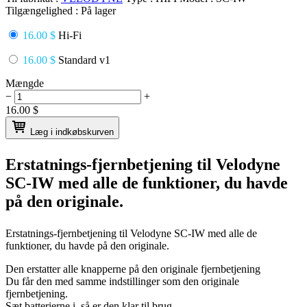
Tilgængelighed :
På lager
16.00 $
Hi-Fi
16.00 $
Standard v1
Mængde
−
+
16.00
$
Læg i indkøbskurven
Erstatnings-fjernbetjening til
Velodyne
SC-IW
med alle de funktioner, du havde
på den originale.
Erstatnings-fjernbetjening til
Velodyne SC-IW
med alle de
funktioner, du havde på den originale.
Den erstatter alle knapperne på den originale fjernbetjening
Du får den med samme indstillinger som den originale
fjernbetjening.
Sæt batterierne i, så er den klar til brug.