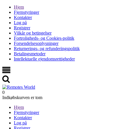
Hjem
Fjernstyringer
Kontakter
Log på
Registrer
Vilkår og betingelser
Fortroligheds- og Cookies-politik
Forsendelsesoplysninger
Returnerings- og refunderingspolitik
Betalingsmetoder
Intellektuelle ejendomsrettigheder
0
Indkøbskurven er tom
Hjem
Fjernstyringer
Kontakter
Log på
Registrer