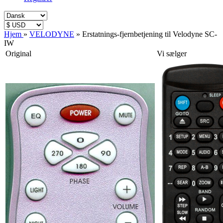
Hjem
»
VELODYNE
»
Erstatnings-fjernbetjening til Velodyne SC-
IW
Original
Vi sælger