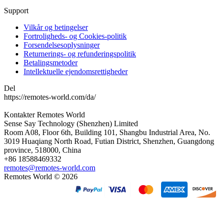
Support
Vilkår og betingelser
Fortroligheds- og Cookies-politik
Forsendelsesoplysninger
Returnerings- og refunderingspolitik
Betalingsmetoder
Intellektuelle ejendomsrettigheder
Del
https://remotes-world.com/da/
Kontakter
Remotes World
Sense Say Technology (Shenzhen) Limited
Room A08, Floor 6th, Building 101, Shangbu Industrial Area, No.
3019 Huaqiang North Road, Futian District, Shenzhen, Guangdong
province, 518000, China
+86 18588469332
remotes@remotes-world.com
Remotes World ©
2026