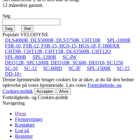
12 måneders garanti.
Søg
Populær VELODYNE
DLS4000R, DLS5000R, DLS3750R, CHT10R
SPL-1000R
FSR-10, FSR-12, FSR-15, HGS-15, HGS-18, F-1800XR
CHT8R, CHT12R, CHT15R, DLS3500R, CHT12Q
SPL-800R
SPL-1200R
SC-IW
DEQ12R, SPL1200II, DEQ10R, SC600, DEQ10, SC1250
SC-10
SC-12
SC-600D
SC-IF
SPL-1500R
SC-15
DD-10+
Denne hjemmeside bruger cookies for at sikre, at du får den bedste
oplevelse på vores hjemmeside. Læs vores
Fortroligheds- og
Cookies-politik
Accepter
Afvis
Fortroligheds- og Cookies-politik
Navigering
Hjem
Fjernstyringer
Kontakter
Log på
Registrer