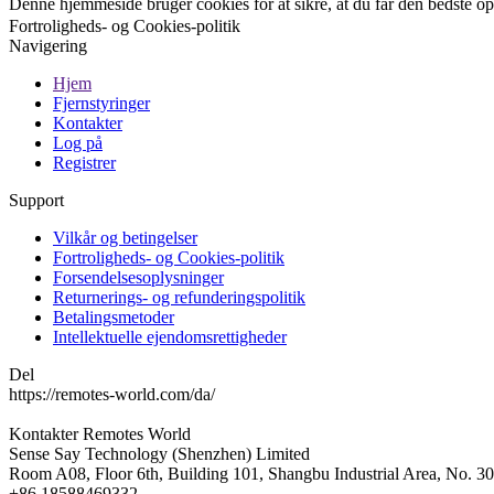
Denne hjemmeside bruger cookies for at sikre, at du får den bedste 
Fortroligheds- og Cookies-politik
Navigering
Hjem
Fjernstyringer
Kontakter
Log på
Registrer
Support
Vilkår og betingelser
Fortroligheds- og Cookies-politik
Forsendelsesoplysninger
Returnerings- og refunderingspolitik
Betalingsmetoder
Intellektuelle ejendomsrettigheder
Del
https://remotes-world.com/da/
Kontakter
Remotes World
Sense Say Technology (Shenzhen) Limited
Room A08, Floor 6th, Building 101, Shangbu Industrial Area, No. 3
+86 18588469332