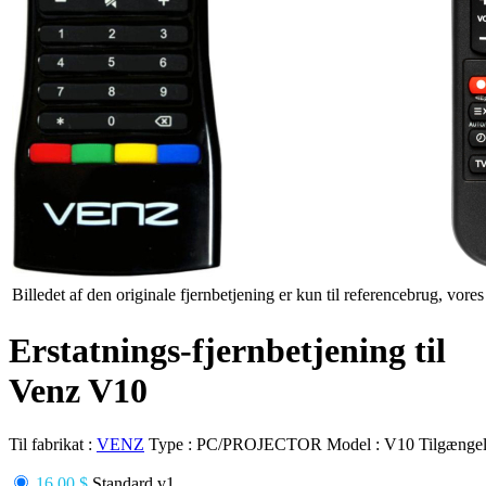
Billedet af den originale fjernbetjening er kun til referencebrug, vore
Erstatnings-fjernbetjening til
Venz V10
Til fabrikat :
VENZ
Type :
PC/PROJECTOR
Model :
V10
Tilgængel
16.00 $
Standard v1