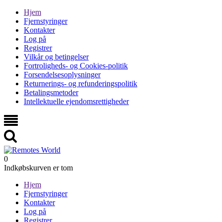
Hjem
Fjernstyringer
Kontakter
Log på
Registrer
Vilkår og betingelser
Fortroligheds- og Cookies-politik
Forsendelsesoplysninger
Returnerings- og refunderingspolitik
Betalingsmetoder
Intellektuelle ejendomsrettigheder
0
Indkøbskurven er tom
Hjem
Fjernstyringer
Kontakter
Log på
Registrer