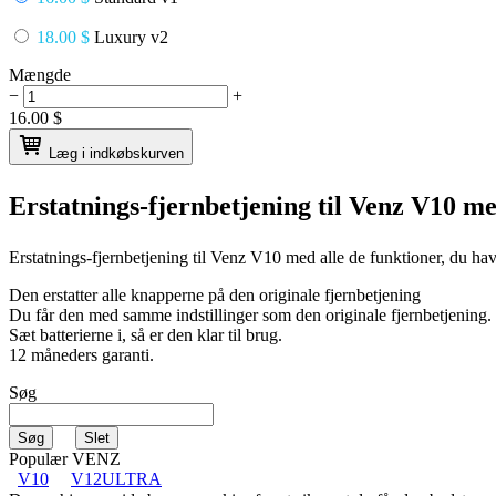
18.00 $
Luxury v2
Mængde
−
+
16.00
$
Læg i indkøbskurven
Erstatnings-fjernbetjening til
Venz V10
me
Erstatnings-fjernbetjening til
Venz V10
med alle de funktioner, du hav
Den erstatter alle knapperne på den originale fjernbetjening
Du får den med samme indstillinger som den originale fjernbetjening.
Sæt batterierne i, så er den klar til brug.
12 måneders garanti.
Søg
Populær VENZ
V10
V12ULTRA