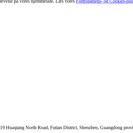
oplevelse på vores hjemmeside. Læs vores
Fortroligheds- og Cookies-poli
019 Huaqiang North Road, Futian District, Shenzhen, Guangdong prov