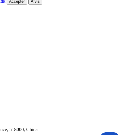
tik
Accepter
Afvis
ince, 518000, China