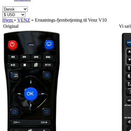
Hjem
»
VENZ
»
Erstatnings-fjernbetjening til Venz V10
Original
Vi sæl