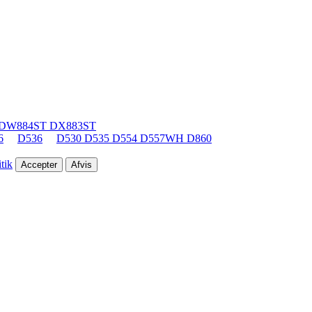
 DW884ST DX883ST
6
D536
D530 D535 D554 D557WH D860
tik
Accepter
Afvis