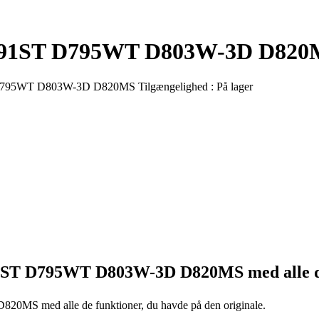
k D791ST D795WT D803W-3D D82
D795WT D803W-3D D820MS
Tilgængelighed :
På lager
91ST D795WT D803W-3D D820MS
med alle 
 D820MS
med alle de funktioner, du havde på den originale.