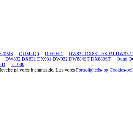
820MS
QUMI Q6
D952HD
DW832 DX831 DX931 DW932
DW832 DX831 DX931 DW932 DW884ST DX883ST
Qumi Q
FD
H1080
oplevelse på vores hjemmeside. Læs vores
Fortroligheds- og Cookies-poli