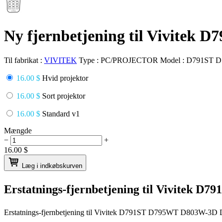
Ny fjernbetjening til Vivite
Til fabrikat :
VIVITEK
Type :
PC/PROJECTOR
Model :
D791ST 
16.00 $
Hvid projektor
16.00 $
Sort projektor
16.00 $
Standard v1
Mængde
−
+
16.00
$
Læg i indkøbskurven
Erstatnings-fjernbetjening til
Vivitek D7
Erstatnings-fjernbetjening til
Vivitek D791ST D795WT D803W-3D