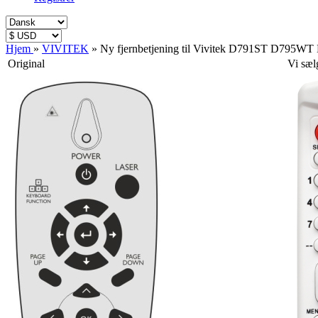
Hjem
»
VIVITEK
»
Ny fjernbetjening til Vivitek D791ST D79
Original
Vi sæl