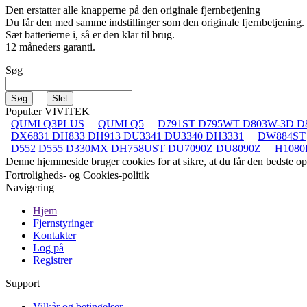
Den erstatter alle knapperne på den originale fjernbetjening
Du får den med samme indstillinger som den originale fjernbetjening.
Sæt batterierne i, så er den klar til brug.
12 måneders garanti.
Søg
Populær VIVITEK
QUMI Q3PLUS
QUMI Q5
D791ST D795WT D803W-3D D
DX6831 DH833 DH913 DU3341 DU3340 DH3331
DW884ST
D552 D555 D330MX DH758UST DU7090Z DU8090Z
H1080
Denne hjemmeside bruger cookies for at sikre, at du får den bedste 
Fortroligheds- og Cookies-politik
Navigering
Hjem
Fjernstyringer
Kontakter
Log på
Registrer
Support
Vilkår og betingelser