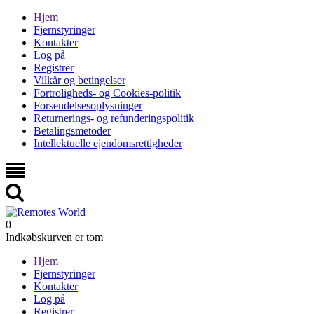
Hjem
Fjernstyringer
Kontakter
Log på
Registrer
Vilkår og betingelser
Fortroligheds- og Cookies-politik
Forsendelsesoplysninger
Returnerings- og refunderingspolitik
Betalingsmetoder
Intellektuelle ejendomsrettigheder
0
Indkøbskurven er tom
Hjem
Fjernstyringer
Kontakter
Log på
Registrer