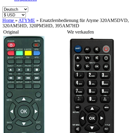
Home
»
ATYME
»
Ersatzfernbedienung für Atyme 320AM5DVD,
320AM5HD, 320PM5HD, 395AM7HD
Original
Wir verkaufen