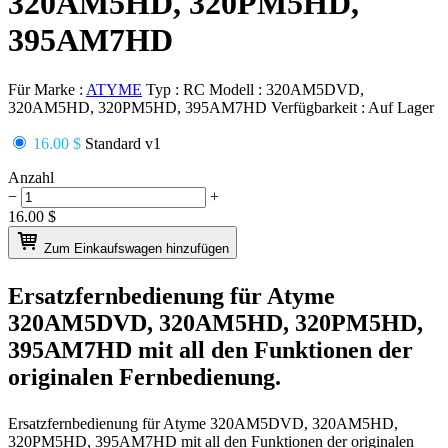
320AM5HD, 320PM5HD,
395AM7HD
Für Marke :
ATYME
Typ :
RC
Modell :
320AM5DVD,
320AM5HD, 320PM5HD, 395AM7HD
Verfügbarkeit :
Auf Lager
16.00 $
Standard v1
Anzahl
−
+
16.00
$
Zum Einkaufswagen hinzufügen
Ersatzfernbedienung für
Atyme
320AM5DVD, 320AM5HD, 320PM5HD,
395AM7HD
mit all den Funktionen der
originalen Fernbedienung.
Ersatzfernbedienung für
Atyme 320AM5DVD, 320AM5HD,
320PM5HD, 395AM7HD
mit all den Funktionen der originalen