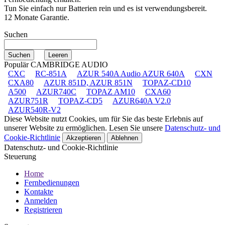
Tun Sie einfach nur Batterien rein und es ist verwendungsbereit.
12 Monate Garantie.
Suchen
Populär CAMBRIDGE AUDIO
CXC
RC-851A
AZUR 540A Audio AZUR 640A
CXN
CXA80
AZUR 851D, AZUR 851N
TOPAZ-CD10
A500
AZUR740C
TOPAZ AM10
CXA60
AZUR751R
TOPAZ-CD5
AZUR640A V2.0
AZUR540R-V2
Diese Website nutzt Cookies, um für Sie das beste Erlebnis auf
unserer Website zu ermöglichen. Lesen Sie unsere
Datenschutz- und
Cookie-Richtlinie
Akzeptieren
Ablehnen
Datenschutz- und Cookie-Richtlinie
Steuerung
Home
Fernbedienungen
Kontakte
Anmelden
Registrieren